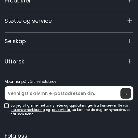
Produkter
X7 / X7 Plus Gen 2
Støtte og service
X5 Gen 2
X5 Gen 2
Støttesenter
Selskap
60V Kommersiell
Garantiregistrering
Tilbehør
Produktforespørsel
Om oss
Utforsk
Manualer og Videoer
Elite Lab
Bli forhandler
Nyheter
Abonner på vårt nyhetsbrev.
Hvor du kan kjøpe
→
Ja, jeg vil gjerne motta nyheter og oppdateringer fra Sunseeker. Se vår
Personvernerklæring
og
Bruksvilkår.
Du kan melde deg av nyhetsbrevet
når som helst.
Følg oss