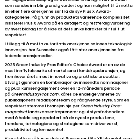
som sendes inn blir grundig vurdert og har mulighet til å motta
én eller flere anerkjennelser fra de syv Plus X Award-
kategoriene. På grunn av produktets varierende kompleksitet
insisterer Plus X Award på en detaljert og rettferdig vurdering
av hvert bidrag for å sikre at dets unike karakter blir fullt ut
respektert.
I tillegg til å motta autoritativ anerkjennelse innen teknologisk
innovasjon, har Sunseeker også fått stor anerkjennelse fra
ledende bransjemedier.
2025 Green Industry Pros Editor's Choice Award er en av de
mest innflytelsesrike utmerkelsene i landskapsbransjen, og
fremhever årets mest innovative og praktiske produkter.
Utvalgt gjennom en kombinasjon av innsendte nominasjoner
og publikumsengasjement over en 12-måneders periode
på
GreenIndustryPros.com
, kåres de endelige vinnerne av
publikasjonens redaksjonsteam og rådgivende styre. Som en
respektert stemme i bransjen hjelper
Green Industry Pros-
magasinet
landskapsentreprenører og utstyrsforhandlere
med å holde seg oppdatert på de nyeste produktene,
trendene, teknologiene og strategiene som driver vekst,
produktivitet og lønnsomhet.
Vi er stolte av å kunne dele at Sunseeker Elite X5 ble valgt som