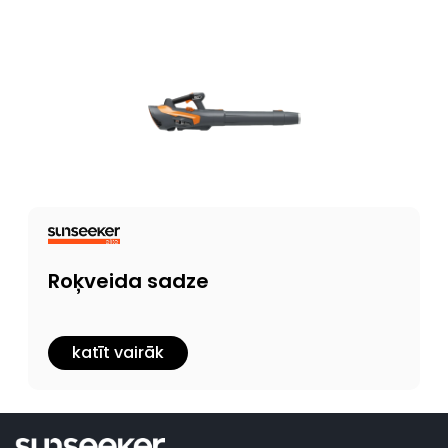
Roķveida sadze
katīt vairāk