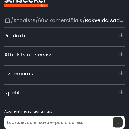
/
Atbalsts
/
60V komerciālais
/
Roķveida sadze
Produkti
X9 sērija
Atbalsts un serviss
X4
X3 Gen 2
Atbalsta centrs
Uzņēmums
60 V komerciālie
Garantijas reģistrācija
Piederumi
Produktu vaicājumi
Par mums
Izpētīt
Rokasgrāmatas un video
Elite laboratorija
Kļūstiet par dīleri
Jaunumi
Abonējiet mūsu jaunumus.
Kur iegādāties
→