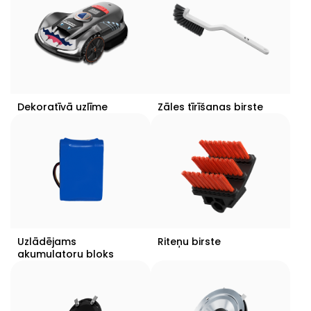
Dekoratīvā uzlīme
Zāles tīrīšanas birste
Uzlādējams
Riteņu birste
akumulatoru bloks