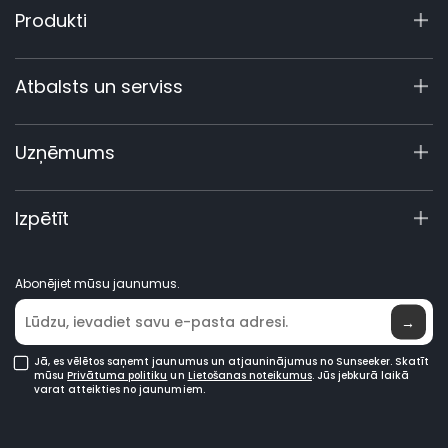
Produkti
X9 sērija
Atbalsts un serviss
X4
X3 Gen 2
Atbalsta centrs
Uzņēmums
60 V komerciālie
Garantijas reģistrācija
Piederumi
Produktu vaicājumi
Par mums
Izpētīt
Rokasgrāmatas un video
Elite laboratorija
Kļūstiet par dīleri
Jaunumi
Abonējiet mūsu jaunumus.
Kur iegādāties
→
Jā, es vēlētos saņemt jaunumus un atjauninājumus no Sunseeker. Skatīt
mūsu
Privātuma politiku
un
Lietošanas noteikumus
. Jūs jebkurā laikā
varat atteikties no jaunumiem.