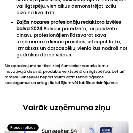
vai ilgtspēju, vienlaikus demonstrējot izcilu
dizaina kvalitāti.
Zaļās nozares profesionāļu redaktora izvēles
balva 2024
:
Balva ir paredzēta, lai palīdzētu
ainavu profesionāļiem līdzsvarot sava
uzņēmuma ikdienas prasības, ietaupot laiku,
izmaksas un darbaspēku, vienlaikus nodrošinot
gudrākus darba veidus.
Šie apbalvojumi ne tikai izceļ Sunseeker vadošo lomu
inovatīvajā dizainā, produktu veiktspējā un ilgtspējībā, bet arī
motivē Sunseeker nepārtraukti virzīt tehnoloģiskos
sasniegumus un sniegt lietotājiem vēl labākus risinājumus.
Vairāk uzņēmuma ziņu
Preses relīzes