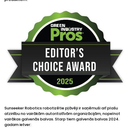
Sunseeker Robotics robotizētie pļāvēji ir saņēmuši arī plašu
atzinību no vairākām autoritatīvām organizācijām, nopelnot
vairākas galvenās balvas. Starp tiem galvenās balvas 2024.
gadam ietver: