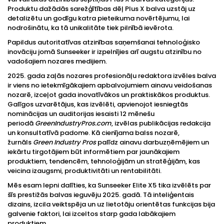
Produktu dažādās sarežģītības dēļ Plus X balva uzstāj uz
detalizētu un godīgu katra pieteikuma novērtējumu, lai
nodrošinātu, ka tā unikalitāte tiek pilnībā ievērota.
Papildus autoritatīvas atzinības saņemšanai tehnoloģisko
inovāciju jomā Sunseeker ir izpelnījies arī augstu atzinību no
vadošajiem nozares medijiem.
2025. gada zaļās nozares profesionāļu redaktora izvēles balva
ir viens no ietekmīgākajiem apbalvojumiem ainavu veidošanas
nozarē, izceļot gada inovatīvākos un praktiskākos produktus.
Galīgos uzvarētājus, kas izvēlēti, apvienojot iesniegtās
nominācijas un auditorijas iesaisti 12 mēnešu
periodā
GreenIndustryPros.com
, izvēlas publikācijas redakcija
un konsultatīvā padome. Kā cienījama balss nozarē,
žurnāls
Green Industry Pros
palīdz ainavu darbuzņēmējiem un
iekārtu tirgotājiem būt informētiem par jaunākajiem
produktiem, tendencēm, tehnoloģijām un stratēģijām, kas
veicina izaugsmi, produktivitāti un rentabilitāti.
Mēs esam lepni dalīties, ka Sunseeker Elite X5 tika izvēlēts par
šīs prestižās balvas ieguvēju 2025. gadā. Tā inteliģentais
dizains, izcila veiktspēja un uz lietotāju orientētas funkcijas bija
galvenie faktori, lai izceltos starp gada labākajiem
produktiem.