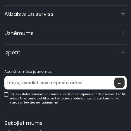
X9 sērija
Atbalsts un serviss
X4
X3 Gen 2
Atbalsta centrs
Uzņēmums
60 V komerciālie
Garantijas reģistrācija
Piederumi
Produktu vaicājumi
Par mums
Izpētīt
Rokasgrāmatas un video
Elite laboratorija
Kļūstiet par dīleri
Jaunumi
Abonējiet mūsu jaunumus.
Kur iegādāties
→
Jā, es vēlētos saņemt jaunumus un atjauninājumus no Sunseeker. Skatīt
mūsu
Privātuma politiku
un
Lietošanas noteikumus
. Jūs jebkurā laikā
varat atteikties no jaunumiem.
Sekojiet mums