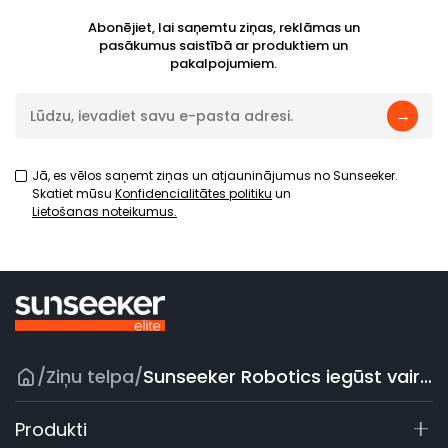
Abonējiet, lai saņemtu ziņas, reklāmas un
pasākumus saistībā ar produktiem un
pakalpojumiem.
→
Jā, es vēlos saņemt ziņas un atjauninājumus no Sunseeker.
Skatiet mūsu
Konfidencialitātes politiku
un
Lietošanas noteikumus.
/
Ziņu telpa
/
Sunseeker Robotics iegūst vairākas prestižas starptautiskas balvas, tostarp 2025. gada Plus X balvu
Produkti