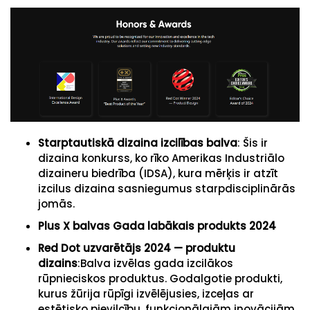
Starptautiskā dizaina izcilības balva
: Šis ir
dizaina konkurss, ko rīko Amerikas Industriālo
dizaineru biedrība (IDSA), kura mērķis ir atzīt
izcilus dizaina sasniegumus starpdisciplinārās
jomās.
Plus X balvas Gada labākais produkts 202
4
Red Dot uzvarētājs 2024 — produktu
dizains
:Balva izvēlas gada izcilākos
rūpnieciskos produktus. Godalgotie produkti,
kurus žūrija rūpīgi izvēlējusies, izceļas ar
estētisko pievilcību, funkcionālajām inovācijām