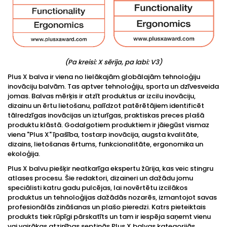
(Pa kreisi: X sērija, pa labi: V3)
Plus X balva ir viena no lielākajām globālajām tehnoloģiju
inovāciju balvām. Tas aptver tehnoloģiju, sporta un dzīvesveida
jomas. Balvas mērķis ir atzīt produktus ar izcilu inovāciju,
dizainu un ērtu lietošanu, palīdzot patērētājiem identificēt
tālredzīgas inovācijas un izturīgas, praktiskas preces plašā
produktu klāstā. Godalgotiem produktiem ir jāiegūst vismaz
viena "Plus X" īpašība, tostarp inovācija, augsta kvalitāte,
dizains, lietošanas ērtums, funkcionalitāte, ergonomika un
ekoloģija.
Plus X balvu piešķir neatkarīga ekspertu žūrija, kas veic stingru
atlases procesu. Šie redaktori, dizaineri un dažādu jomu
speciālisti katru gadu pulcējas, lai novērtētu izcilākos
produktus un tehnoloģijas dažādās nozarēs, izmantojot savas
profesionālās zināšanas un plašo pieredzi. Katrs pieteiktais
produkts tiek rūpīgi pārskatīts un tam ir iespēja saņemt vienu
vai vairākas atzinības septiņās Plus X balvas kategorijās.