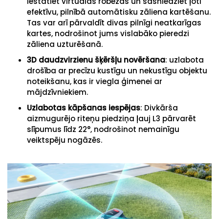
iestatiet virtuālās robežas un sasniedziet ļoti
efektīvu, pilnībā automātisku zāliena kartēšanu.
Tas var arī pārvaldīt divas pilnīgi neatkarīgas
kartes, nodrošinot jums vislabāko pieredzi
zāliena uzturēšanā.
3D daudzvirzienu šķēršļu novēršana
: uzlabota
drošība ar precīzu kustīgu un nekustīgu objektu
noteikšanu, kas ir viegla ģimenei ar
mājdzīvniekiem.
Uzlabotas kāpšanas iespējas
: Divkārša
aizmugurējo riteņu piedziņa ļauj L3 pārvarēt
slīpumus līdz 22°, nodrošinot nemainīgu
veiktspēju nogāzēs.