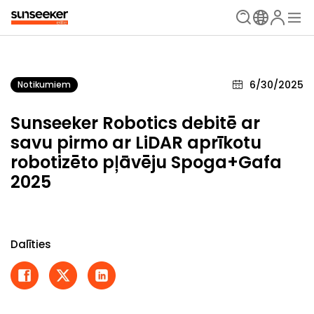
6/30/2025
Notikumiem
Sunseeker Robotics debitē ar
savu pirmo ar LiDAR aprīkotu
robotizēto pļāvēju Spoga+Gafa
2025
Dalīties