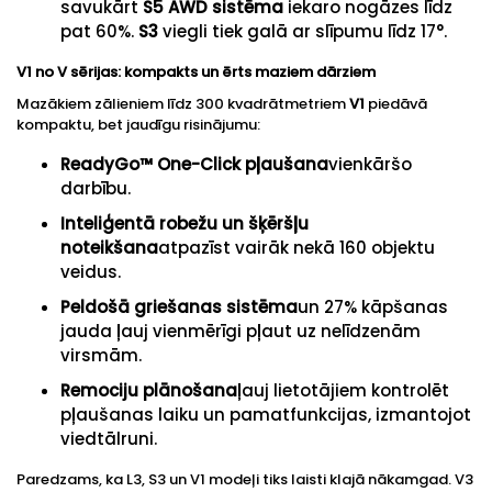
savukārt
S5 AWD sistēma
iekaro nogāzes līdz
pat 60%.
S3
viegli tiek galā ar slīpumu līdz 17°.
V1 no
V sērijas: kompakts un ērts maziem dārziem
Mazākiem zālieniem līdz 300 kvadrātmetriem
V
1
piedāvā
kompaktu, bet jaudīgu risinājumu:
ReadyGo™ One-Click pļaušana
vienkāršo
darbību.
Inteliģentā robežu un šķēršļu
noteikšana
atpazīst vairāk nekā 160 objektu
veidus.
Peldošā griešanas sistēma
un 27% kāpšanas
jauda ļauj vienmērīgi pļaut uz nelīdzenām
virsmām.
R
emociju plānošana
ļauj lietotājiem kontrolēt
pļaušanas laiku un pamatfunkcijas, izmantojot
viedtālruni.
Paredzams, ka L3, S3 un V1 modeļi tiks laisti klajā nākamgad. V3