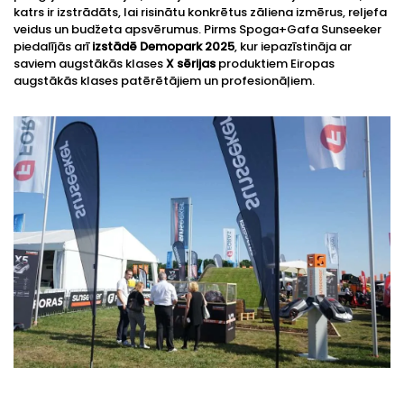
katrs ir izstrādāts, lai risinātu konkrētus zāliena izmērus, reljefa
veidus un budžeta apsvērumus. Pirms Spoga+Gafa Sunseeker
piedalījās arī
izstādē Demopark 2025
, kur iepazīstināja ar
saviem augstākās klases
X sērijas
produktiem Eiropas
augstākās klases patērētājiem un profesionāļiem.