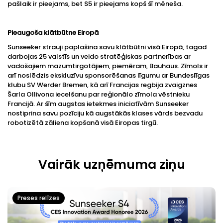
pašlaik ir pieejams, bet S5 ir pieejams kopš šī mēneša.
Pieaugoša klātbūtne Eiropā
Sunseeker strauji paplašina savu klātbūtni visā Eiropā, tagad
darbojas 25 valstīs un veido stratēģiskas partnerības ar
vadošajiem mazumtirgotājiem, piemēram, Bauhaus. Zīmols ir
arī noslēdzis ekskluzīvu sponsorēšanas līgumu ar Bundeslīgas
klubu SV Werder Bremen, kā arī Francijas regbija zvaigznes
Šarla Ollivona iecelšanu par reģionālo zīmola vēstnieku
Francijā. Ar šīm augstas ietekmes iniciatīvām Sunseeker
nostiprina savu pozīciju kā augstākās klases vārds bezvadu
robotizētā zāliena kopšanā visā Eiropas tirgū.
Vairāk uzņēmuma ziņu
Preses relīzes