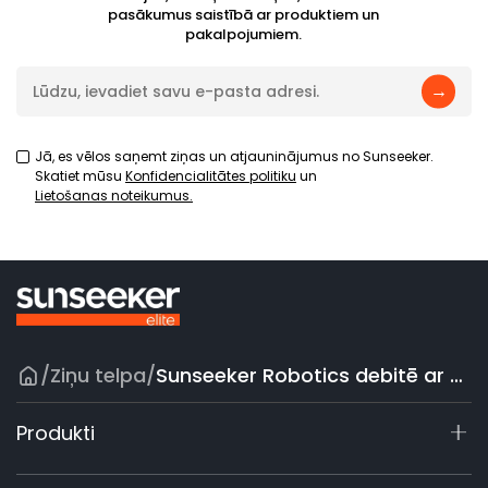
pasākumus saistībā ar produktiem un
pakalpojumiem.
→
Jā, es vēlos saņemt ziņas un atjauninājumus no Sunseeker.
Skatiet mūsu
Konfidencialitātes politiku
un
Lietošanas noteikumus.
/
Ziņu telpa
/
Sunseeker Robotics debitē ar savu pirmo ar LiDAR aprīkotu robotizēto pļāvēju Spoga+Gafa 2025
Produkti
X9 sērija