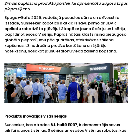
Zīmols paplašina produktu portfeli, lai apmierinātu augošo tirgus
pieprasījumu
Spoga+Gafa 2025, vadošajā pasaules dārza un dzīvesstila
izstādē, Sunseeker Robotics ir atklājis savu pirmo ar LiDAR
aprīkotu robotizēto pļāvēju L3 kopā ar jauno S sēriju un L sēriju,
papildinot esošo V sēriju. Paplašinātais klāsts risina pieaugošo
globālo pieprasījumu pēc gudrākas, efektīvākas zāliena
kopšanas. L3 nodrošina precīzu kartēšanu un šķēršļu
noteikšanu, nosakot jaunu etalonu viedā zāliena kopšanā.
Produktu inovācijas visās sērijās
Sunseeker, kas atrodas
6.1. hallē E037
, ir demonstrējis savus
pilnīgi jaunos L sērijas, S sērijas un esošos V sērijas robotus, kas