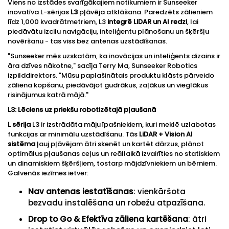
Viens no izstādes svarīgākajiem notikumiem ir Sunseeker
inovatīva L-sērijas
L3
pļāvēja atklāšana. Paredzēts zālieniem
līdz 1,000 kvadrātmetriem, L3
integrē LiDAR un AI redzi
, lai
piedāvātu izcilu navigāciju, inteliģentu plānošanu un šķēršļu
novēršanu - tas viss bez antenas uzstādīšanas.
"Sunseeker mēs uzskatām, ka inovācijas un inteliģents dizains ir
āra dzīves nākotne," sacīja Terry Ma, Sunseeker Robotics
izpilddirektors. "Mūsu paplašinātais produktu klāsts pārveido
zāliena kopšanu, piedāvājot gudrākus, zaļākus un vieglākus
risinājumus katrā mājā."
L3: Lēciens uz priekšu robotizētajā pļaušanā
L
sērija
L3 ir izstrādāta māju īpašniekiem, kuri meklē uzlabotas
funkcijas ar minimālu uzstādīšanu. Tās
LiDAR + Vision AI
sistēma
ļauj pļāvējam ātri skenēt un kartēt dārzus, plānot
optimālus pļaušanas ceļus un reāllaikā izvairīties no statiskiem
un dinamiskiem šķēršļiem, tostarp mājdzīvniekiem un bērniem.
Galvenās iezīmes ietver:
Nav antenas iestatīšanas
: vienkāršota
bezvadu instalēšana un robežu atpazīšana.
Drop to Go & Efektīva zāliena kartēšana
: ātri