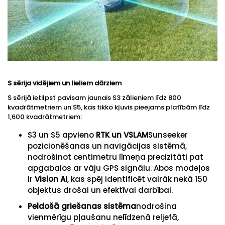
S sērija vidējiem un lieliem dārziem
S sērijā ietilpst pavisam jaunais S3 zālieniem līdz 800
kvadrātmetriem un S5, kas tikko kļuvis pieejams platībām līdz
1,600 kvadrātmetriem:
S3 un S5 apvieno
RTK un VSLAM
Sunseeker
pozicionēšanas un navigācijas sistēmā,
nodrošinot centimetru līmeņa precizitāti pat
apgabalos ar vāju GPS signālu. Abos modeļos
ir
Vision AI
, kas spēj identificēt vairāk nekā 150
objektus drošai un efektīvai darbībai.
Peldošā griešanas sistēma
nodrošina
vienmērīgu pļaušanu nelīdzenā reljefā,