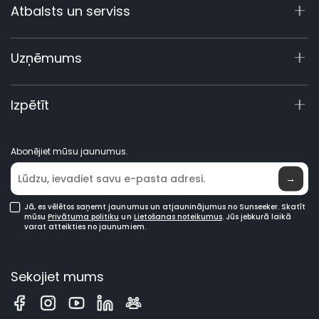
Atbalsts un serviss
X4
X3 Gen 2
Atbalsta centrs
Uzņēmums
60 V komerciālie
Garantijas reģistrācija
Piederumi
Produktu vaicājumi
Par mums
Izpētīt
Rokasgrāmatas un video
Elite laboratorija
Kļūstiet par dīleri
Jaunumi
Abonējiet mūsu jaunumus.
Kur iegādāties
→
Jā, es vēlētos saņemt jaunumus un atjauninājumus no Sunseeker. Skatīt
mūsu
Privātuma politiku
un
Lietošanas noteikumus
. Jūs jebkurā laikā
varat atteikties no jaunumiem.
Sekojiet mums