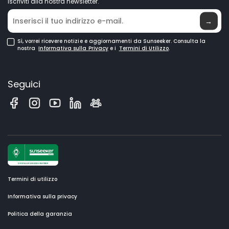
Robot Rasaerba GPS
Iscriviti alla nostra newsletter.
Dove acquistare
Robot Tagliaerba per Grandi Prati
→
Sì, vorrei ricevere notizie e aggiornamenti da Sunseeker. Consulta la
nostra
Informativa sulla Privacy
e i
Termini di Utilizzo
.
Seguici
Termini di utilizzo
Informativa sulla privacy
Politica della garanzia