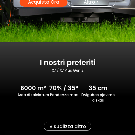
Acquista Ora
Altro
I nostri preferiti
X7 / X7 Plus Gen 2
6000 m²
70% / 35°
35 cm
Area di falciatura
Pendenza max
Dvigubas pjovimo
diskas
Visualizza altro