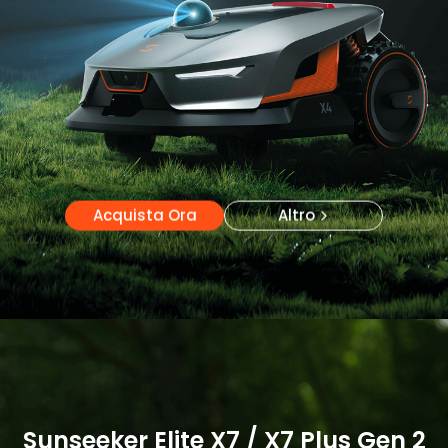
Acquista Ora
Trova il rivenditore più vicino
Altro
Acquista Ora
Altro
Sunseeker Elite X7 / X7 Plus Gen 2