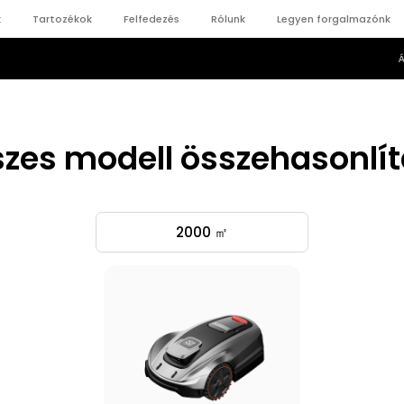
k
Tartozékok
Felfedezés
Rólunk
Legyen forgalmazónk
Á
zes modell összehasonlí
2000 ㎡