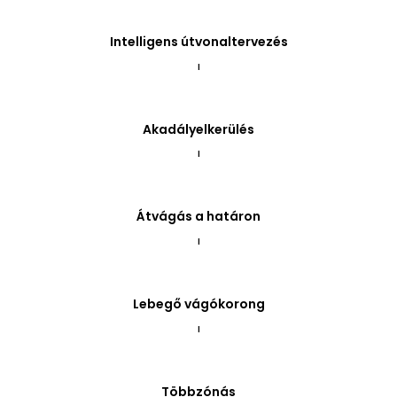
Intelligens útvonaltervezés
I
Akadályelkerülés
I
Átvágás a határon
I
Lebegő vágókorong
I
Többzónás