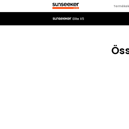
Terméke
Öss