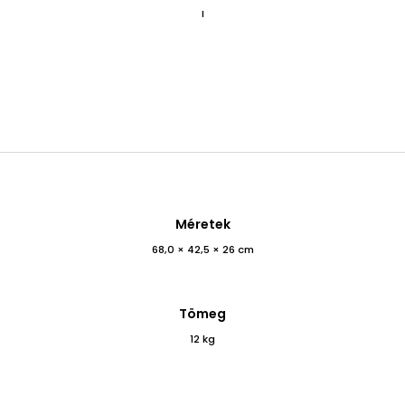
I
Méretek
68,0 × 42,5 × 26 cm
Tömeg
12 kg