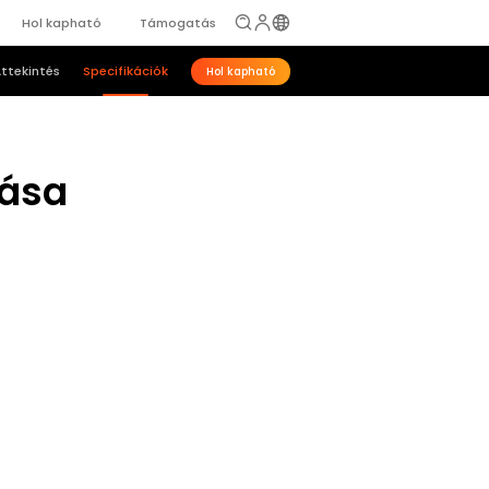
Hol kapható
Támogatás
ttekintés
Specifikációk
Hol kapható
tása