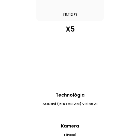
711,112 Ft
X5
Technológia
AONavi (RTK+VSLAM) Vision AI
Kamera
Távcső