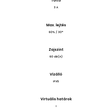
Töltő
3 A
Max. lejtés
60% / 30°
Zajszint
60 dB(A)
Vízálló
IPX5
Virtuális határok
I