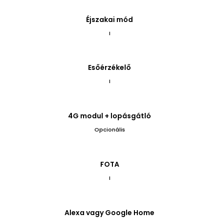
Éjszakai mód
I
Esőérzékelő
I
4G modul + lopásgátló
Opcionális
FOTA
I
Alexa vagy Google Home