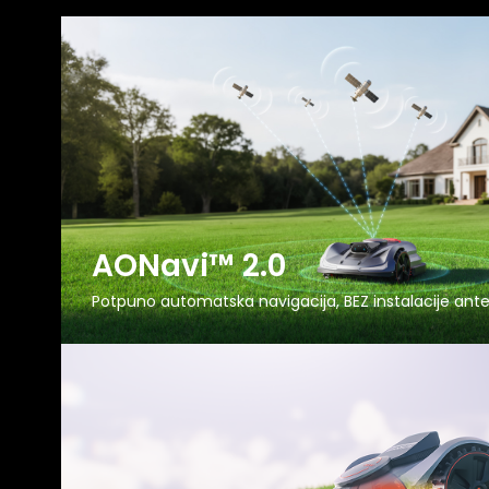
AONavi™ 2.0
Potpuno automatska navigacija, BEZ instalacije ant