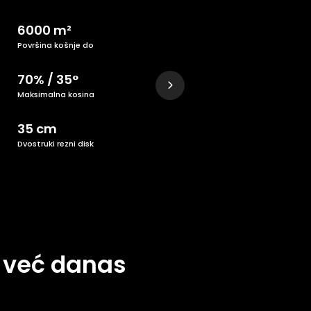
6000 m²
Površina košnje do
70% / 35°
Maksimalna kosina
35 cm
Dvostruki rezni disk
 već danas