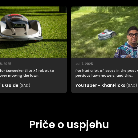
8, 2025
Jul 7, 2025
for Sunseeker Elite X7 robot to
I've had a lot of issues in the past
over mowing the lawn.
previous lawn mowers, and this
Sunseeker Elite X7 was far easier t
's Guide
YouTuber - KhanFlicks
(SAD)
setup than I imagined.
(SAD)
Priče o uspjehu