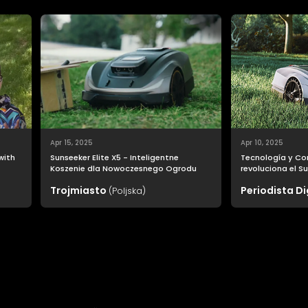
Apr 15, 2025
Apr 10, 2025
 with
Sunseeker Elite X5 - Inteligentne
Tecnología y Co
Koszenie dla Nowoczesnego Ogrodu
revoluciona el Su
o
cuidado del jard
Trojmiasto
Periodista Di
(Poljska)