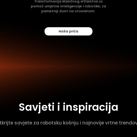
Transformacija klasičnog vrtlarstva uz
pomoć umjetne inteligencije i robotike, za
pametniji život na otvorenom.
Naša priča
Savjeti i inspiracija
krijte savjete za robotsku košnju i najnovije vrtne trendo