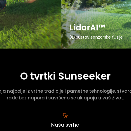
LidarAI™
3D sustav senzorske fuzije
O tvrtki Sunseeker
a najbolje iz vrtne tradicije i pametne tehnologije, stvara
rade bez napora i savršeno se uklapaju u vaš život.
Naša svrha