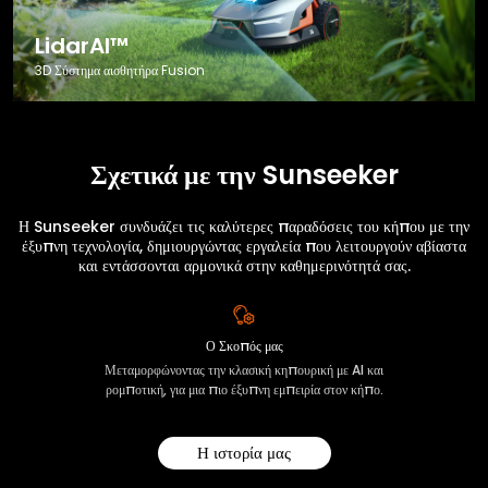
LidarAI™
3D Σύστημα αισθητήρα Fusion
Σχετικά με την Sunseeker
Η Sunseeker συνδυάζει τις καλύτερες παραδόσεις του κήπου με την
έξυπνη τεχνολογία, δημιουργώντας εργαλεία που λειτουργούν αβίαστα
και εντάσσονται αρμονικά στην καθημερινότητά σας.
Ο Σκοπός μας
Μεταμορφώνοντας την κλασική κηπουρική με AI και
ρομποτική, για μια πιο έξυπνη εμπειρία στον κήπο.
Η ιστορία μας