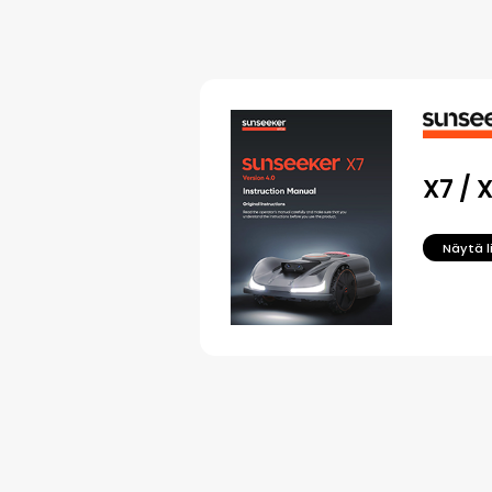
X7 / 
Näytä l