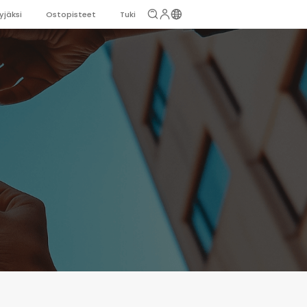
yjäksi
Ostopisteet
Tuki