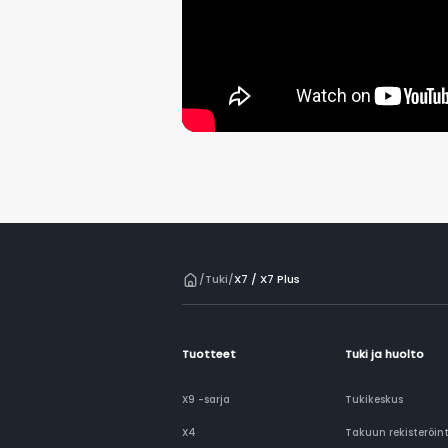
/
Tuki
/
X7 / X7 Plus
Tuotteet
Tuki ja huolto
X9 -sarja
Tukikeskus
X4
Takuun rekisteröint