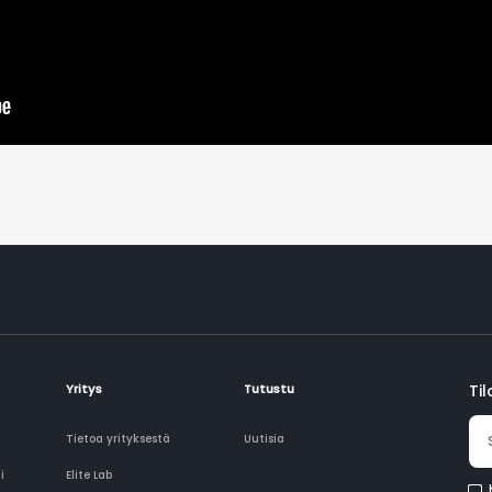
Yritys
Tutustu
Ti
Tietoa yrityksestä
Uutisia
i
Elite Lab