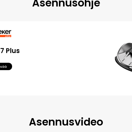
Asennusohje
X7 Plus
isää
Asennusvideo