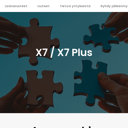
Lisävarusteet
Uutiset
Tietoa yrityksestä
Ryhdy jälleenmy
X7 / X7 Plus