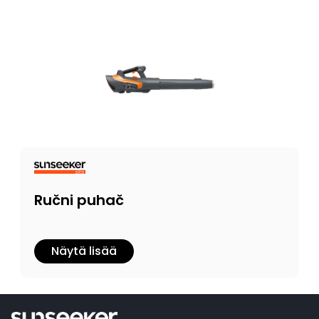
Ručni puhač
Näytä lisää