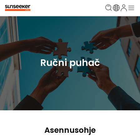
Ručni puhač
Asennusohje