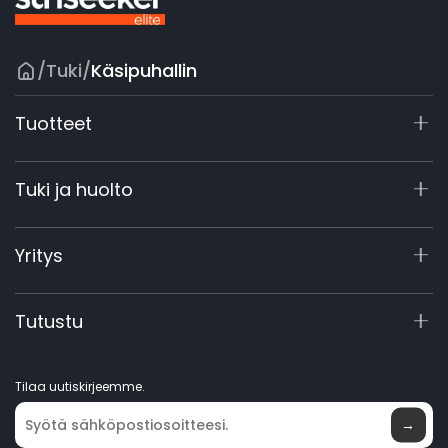
/
Tuki
/
Käsipuhallin
Tuotteet
X9 -sarja
Tuki ja huolto
X4
X3 Gen 2
Tukikeskus
Yritys
60V kaupallinen
Takuun rekisteröinti
Lisävarusteet
Tuotekysely
Tietoa yrityksestä
Tutustu
Käsikirjat ja videot
Elite Lab
Ryhdy jälleenmyyjäksi
Uutisia
Tilaa uutiskirjeemme.
Ostopisteet
→