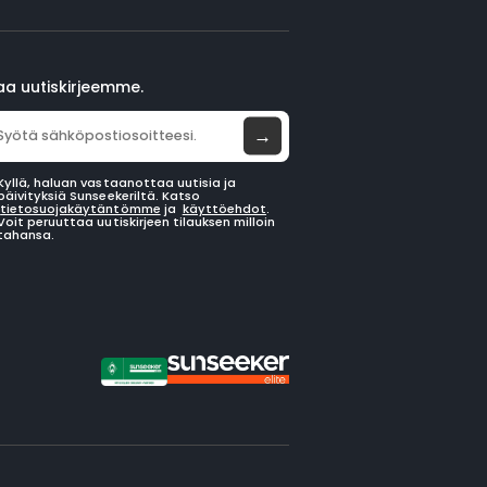
laa uutiskirjeemme.
→
Kyllä, haluan vastaanottaa uutisia ja
päivityksiä Sunseekeriltä. Katso
tietosuojakäytäntömme
ja
käyttöehdot
.
Voit peruuttaa uutiskirjeen tilauksen milloin
tahansa.