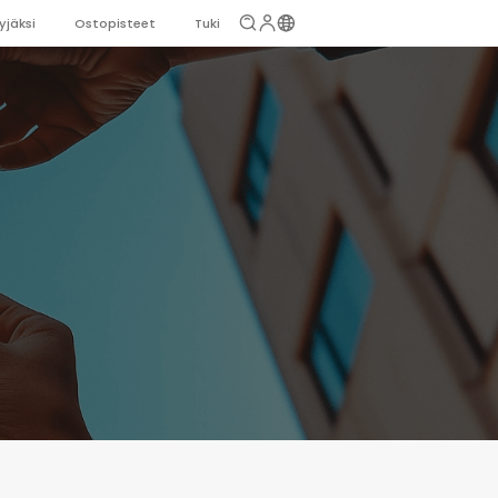
yjäksi
Ostopisteet
Tuki