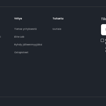
Yritys
Tutustu
Ti
Tietoa yrityksestä
Uutisia
i
Elite Lab
Ryhdy jälleenmyyjäksi
Ostopisteet