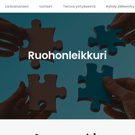
Lisävarusteet
Uutiset
Tietoa yrityksestä
Ryhdy jälleenmy
Ruohonleikkuri