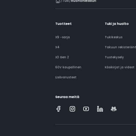
/
Tuki
/
Ruohonleikkuri
Tuotteet
Tuki ja huolto
X9 -sarja
Tukikeskus
X4
Takuun rekisteröint
X3 Gen 2
Tuotekysely
60V kaupallinen
Käsikirjat ja videot
Lisävarusteet
Seuraa meitä