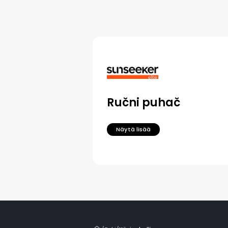
Ručni puhač
Näytä lisää