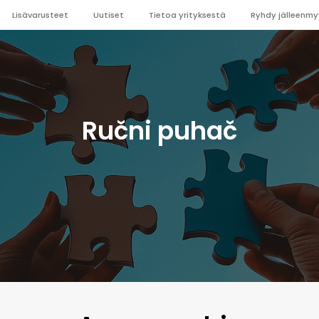
Lisävarusteet
Uutiset
Tietoa yrityksestä
Ryhdy jälleenmy
Ručni puhač