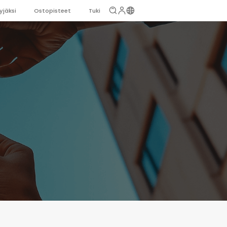
yjäksi
Ostopisteet
Tuki