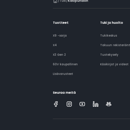
/
Tuki
/
Käsipuhallin
Tuotteet
Tuki ja huolto
X9 -sarja
Tukikeskus
X4
Takuun rekisteröint
X3 Gen 2
Tuotekysely
60V kaupallinen
Käsikirjat ja videot
Lisävarusteet
Seuraa meitä