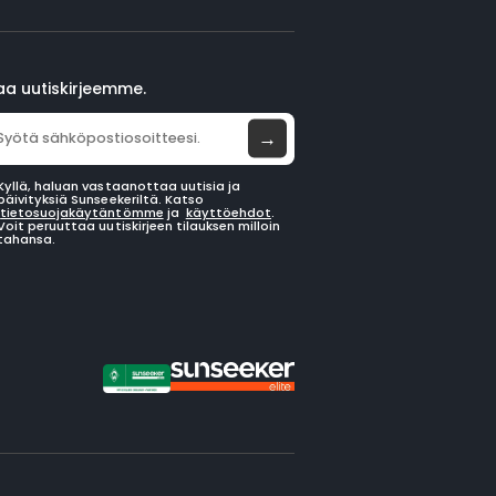
laa uutiskirjeemme.
→
Kyllä, haluan vastaanottaa uutisia ja
päivityksiä Sunseekeriltä. Katso
tietosuojakäytäntömme
ja
käyttöehdot
.
Voit peruuttaa uutiskirjeen tilauksen milloin
tahansa.