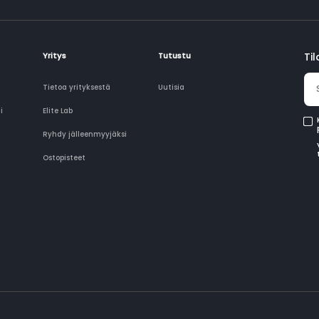
Yritys
Tutustu
Ti
Tietoa yrityksestä
Uutisia
i
Elite Lab
Ryhdy jälleenmyyjäksi
Ostopisteet