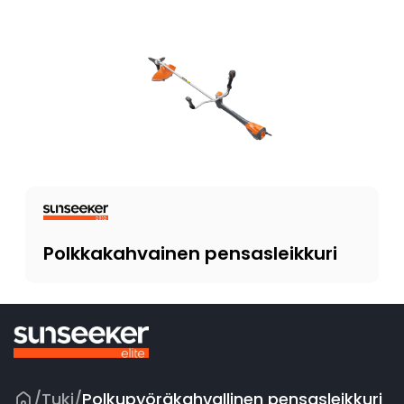
Polkkakahvainen pensasleikkuri
/
Tuki
/
Polkupyöräkahvallinen pensasleikkuri