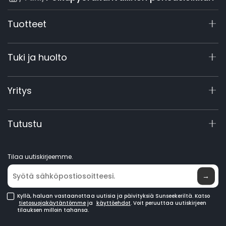
Tuotteet
X9 -sarja
Tuki ja huolto
X4
X3 Gen 2
Tukikeskus
Yritys
60V kaupallinen
Takuun rekisteröinti
Lisävarusteet
Tuotekysely
Tietoa yrityksestä
Tutustu
Käsikirjat ja videot
Elite Lab
Ryhdy jälleenmyyjäksi
Uutisia
Tilaa uutiskirjeemme.
Ostopisteet
→
Kyllä, haluan vastaanottaa uutisia ja päivityksiä Sunseekeriltä. Katso
tietosuojakäytäntömme
ja
käyttöehdot
. Voit peruuttaa uutiskirjeen
tilauksen milloin tahansa.