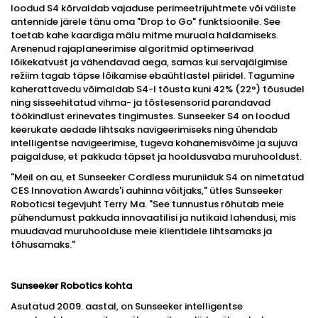
loodud S4 kõrvaldab vajaduse perimeetrijuhtmete või väliste
antennide järele tänu oma "Drop to Go" funktsioonile. See
toetab kahe kaardiga mälu mitme muruala haldamiseks.
Arenenud rajaplaneerimise algoritmid optimeerivad
lõikekatvust ja vähendavad aega, samas kui servajälgimise
režiim tagab täpse lõikamise ebaühtlastel piiridel. Tagumine
kaherattavedu võimaldab S4-l tõusta kuni 42% (22°) tõusudel
ning sisseehitatud vihma- ja tõstesensorid parandavad
töökindlust erinevates tingimustes. Sunseeker S4 on loodud
keerukate aedade lihtsaks navigeerimiseks ning ühendab
intelligentse navigeerimise, tugeva kohanemisvõime ja sujuva
paigalduse, et pakkuda täpset ja hooldusvaba muruhooldust.
"Meil on au, et Sunseeker Cordless muruniiduk S4 on nimetatud
CES Innovation Awards'i auhinna võitjaks," ütles Sunseeker
Roboticsi tegevjuht Terry Ma. "See tunnustus rõhutab meie
pühendumust pakkuda innovaatilisi ja nutikaid lahendusi, mis
muudavad muruhoolduse meie klientidele lihtsamaks ja
tõhusamaks."
Sunseeker Robotics kohta
Asutatud 2009. aastal, on Sunseeker intelligentse