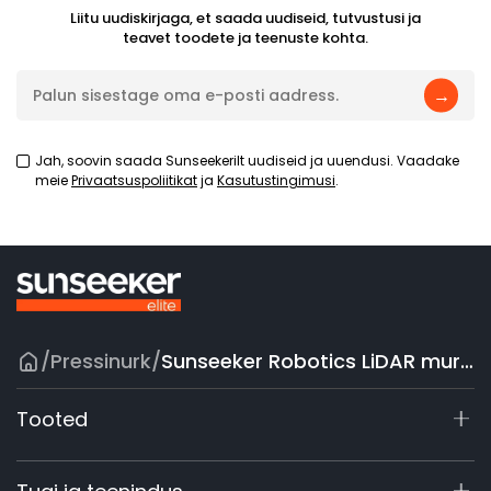
Liitu uudiskirjaga, et saada uudiseid, tutvustusi ja
teavet toodete ja teenuste kohta.
→
Jah, soovin saada Sunseekerilt uudiseid ja uuendusi. Vaadake
meie
Privaatsuspoliitikat
ja
Kasutustingimusi
.
/
Pressinurk
/
Sunseeker Robotics LiDAR muruniiduk S4 nimetati CES Innovation Awards® 2026 laureaadiks
Tooted
X9 seeria