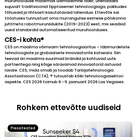
muruhoolduse maailmas ülemaailmne liider, ühendades
sujuvalt traditsioonid tipptasemel tehnoloogiaga, pakkudes
tõhusaid ja lihtsasti kasutatavaid lahendusi. Ettevõte sai
tööstuses tunnustust oma murrangulise esimese põlvkonna
juhtmeta robotmuruniidukite (2019–2023) eest, mis seadsid
uued standardid automatiseeritud muruhoolduses.
CES-i kohta
®
CES on maailma võimsaim tehnoloogiaüritus – läbimurdeliste
tehnoloogiate ja globaalsete innovaatorite katseala. Siin
teevad äri maailma suurimad brändid ja kohtuvad uute
partneritega ning kõige säravamad innovaatorid astuvad
lavale. CES, mida omab ja toodab Tarbijatehnoloogia
Assotsiatsioon (CTA), ® tutvustab kõiki tehnoloogiasektori
aspekte. CES 2026 toimub 6.–9. jaanuaril 2026 Las Vegases.
Rohkem ettevõtte uudiseid
Pressiteated