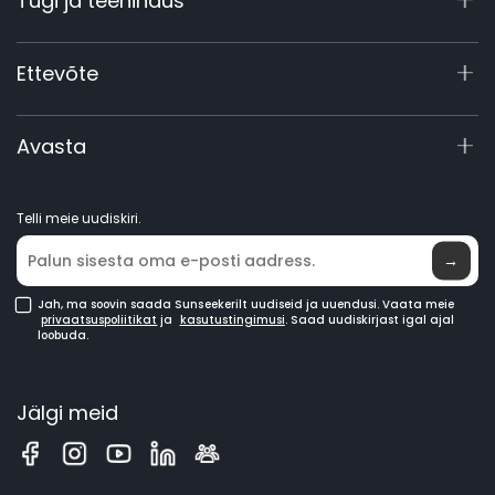
Tugi ja teenindus
X4
X3 Gen 2
Tugikeskus
Ettevõte
60V tööstuslikud
Garantii registreerimine
Lisavarustus
Toote päring
Meist
Avasta
Juhendid ja videod
Elite Labor
Hakka edasimüüjaks
Uudised
Telli meie uudiskiri.
Kus osta
→
Jah, ma soovin saada Sunseekerilt uudiseid ja uuendusi. Vaata meie
privaatsuspoliitikat
ja
kasutustingimusi
. Saad uudiskirjast igal ajal
loobuda.
Jälgi meid