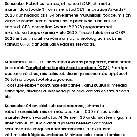
Sunseeker Robotics teatab, et nende LiDAR juhtmeta
muruniiduki toode S4 on nimetatud CES Innovation Awards®
2026 auhinnasaajaks. S4 on esimene muruniiduki toode, mis on
viimase kolme aasta jooksul selle prestiižse tunnustuse
saanud. CES Innovation Awards® 2026 programm sai
rekordarvu tööpakkumisi – üle 3600. Teade tuleb enne CES®
2026 üritust, maailma võimsaimat tehnoloogiaüritust, mis
toimub 6.–9. jaanuaril Las Vegases, Nevadas.
Maailmakuulus CES Innovation Awards programm, mida omab
ja toodab
Tarbijatehnoloogia Assotsiatsioon (CTA)
, ® on iga-
aastane võistlus, mis tähistab disaini ja inseneritöö tipptaset
36 tehnoloogiatootekategoorias.
Tööstuse ekspertkohtunike eliitpaneel
, kuhu kuulusid meedia
esindajad, disainerid, insenerid ja teised, vaatas esitatud tööd
üle.
Sunseeker S4 on täielikult autonoomne, juhtmeta
robotmuruniiduk, mis on mõeldud kuni 1 000 m² suurusele
murule. See on varustatud AllSense™ 3D andurisüsteemiga, mis
ühendab 360° LiDAR-anduri ja tehisintellekti kaamera
sentimeetrite kõrgusel kaardistamiseks ja takistuste
vältimiseks kõigis suundades. Minimaalseks seadistamiseks