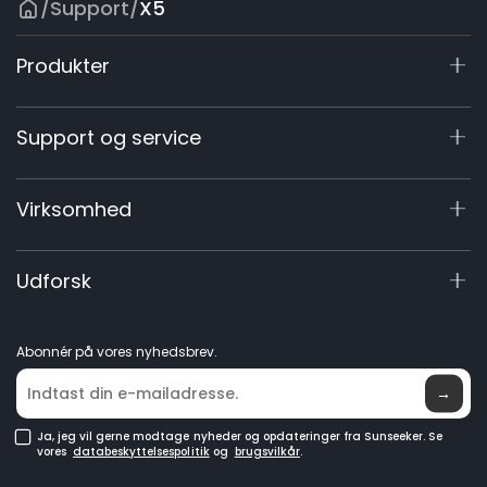
/
Support
/
X5
Produkter
X7 / X7 Plus Gen 2
Support og service
X9-serien
X5 Gen 2
Supportcenter
Virksomhed
X3 Gen 2
Registrering af garanti
Tilbehør
Produktforespørgsel
Om os
Udforsk
Robotplæneklippere
Manualer og videoer
Elite Lab
GPS-robotplæneklippere
Bliv forhandler
Nyheder
Robotplæneklippere uden afgrænsningskabel
Abonnér på vores nyhedsbrev.
Hvor den kan købes
→
Ja, jeg vil gerne modtage nyheder og opdateringer fra Sunseeker. Se
vores
databeskyttelsespolitik
og
brugsvilkår
.