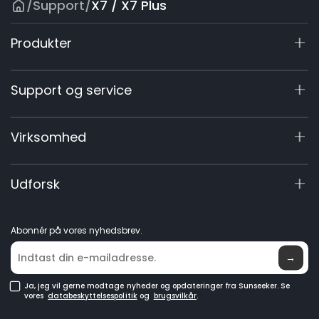
/
Support
/
X7 / X7 Plus
Produkter
X7 / X7 Plus Gen 2
Support og service
X9-serien
X5 Gen 2
Supportcenter
Virksomhed
X3 Gen 2
Registrering af garanti
Tilbehør
Produktforespørgsel
Om os
Udforsk
Robotplæneklippere
Manualer og videoer
Elite Lab
GPS-robotplæneklippere
Bliv forhandler
Nyheder
Robotplæneklippere uden afgrænsningskabel
Abonnér på vores nyhedsbrev.
Hvor den kan købes
→
Ja, jeg vil gerne modtage nyheder og opdateringer fra Sunseeker. Se
vores
databeskyttelsespolitik
og
brugsvilkår
.