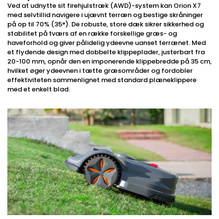
Ved at udnytte sit firehjulstræk (AWD)-system kan Orion X7
med selvtillid navigere i ujævnt terræn og bestige skråninger
på op til 70% (35°). De robuste, store dæk sikrer sikkerhed og
stabilitet på tværs af en række forskellige græs- og
haveforhold og giver pålidelig ydeevne uanset terrænet. Med
et flydende design med dobbelte klippeplader, justerbart fra
20-100 mm, opnår den en imponerende klippebredde på 35 cm,
hvilket øger ydeevnen i tætte græsområder og fordobler
effektiviteten sammenlignet med standard plæneklippere
med et enkelt blad.