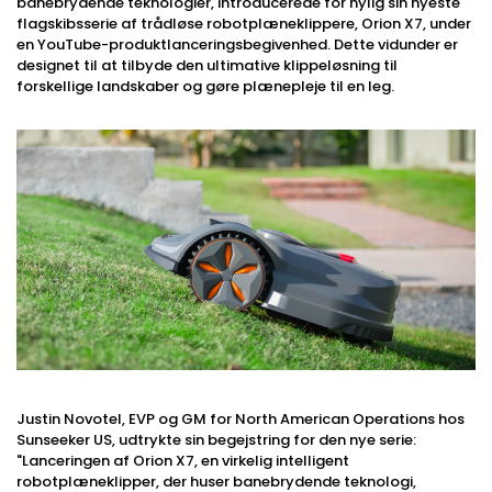
banebrydende teknologier, introducerede for nylig sin nyeste
flagskibsserie af trådløse robotplæneklippere, Orion X7, under
en YouTube-produktlanceringsbegivenhed. Dette vidunder er
designet til at tilbyde den ultimative klippeløsning til
forskellige landskaber og gøre plænepleje til en leg.
Justin Novotel, EVP og GM for North American Operations hos
Sunseeker US, udtrykte sin begejstring for den nye serie:
"Lanceringen af ​​Orion X7, en virkelig intelligent
robotplæneklipper, der huser banebrydende teknologi,