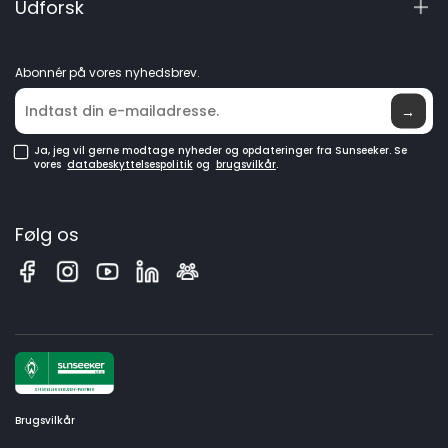
Udforsk
Robotplæneklippere
Manualer og videoer
Elite Lab
GPS-robotplæneklippere
Bliv forhandler
Nyheder
Robotplæneklippere uden afgrænsningskabel
Abonnér på vores nyhedsbrev.
Hvor den kan købes
→
Ja, jeg vil gerne modtage nyheder og opdateringer fra Sunseeker. Se
vores
databeskyttelsespolitik
og
brugsvilkår
.
Følg os
Brugsvilkår