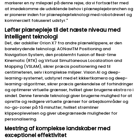
markerer en ny milepæl på denne rejse, da vi fortsætter med
at imødekomme de udviklende behov i plæneplejebranchen og
er pionerer inden for plæneplejeteknologi med robotdrevet og
kommercielt fokuseret udstyr."
Løfter plænepleje til det næste niveau med
intelligent teknologi
Det, der adskiller Orion X7 fra andre plæneklippere, er den
banebrydende teknologi. AONaviTM Positioning and
Navigation System, den problemfri fusion af Real-time
Kinematic (RTK) og Virtual Simultaneous Localization and
Mapping (VSLAM), sikrer præcis positionering ned til
centimeteren, selv i komplekse miljøer. Vision AI og deep-
learning-systemet, udstyret med et kikkertkamera og deep-
learning-algoritmer, sikrer præcis genkendelse af forhindringer
og optimerer virtuelle grænser, hvilket giver brugerne ekstra ro i
sindet. Denne førende teknologi giver brugerne mulighed for at
oprette og redigere virtuelle grænser for arbejdsområder og
no-go-zoner på få minutter, hvilket strømliner
klippeoplevelsen og giver ubegrænsede muligheder for
personalisering.
Mestring af komplekse landskaber med
exceptionel effektivitet