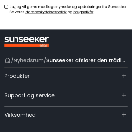
Ja, jeg vil gerne modtage nyheder og opdateringer fra Sunseeker.
Se vores
databeskyttelsespolitik
og
brugsvilkår
.
/
Nyhedsrum
/
Sunseeker afslører den trådløse robotplæneklipper Orion X7, der tager plænepleje til næste niveau
Produkter
X7 / X7 Plus Gen 2
Support og service
X9-serien
X5 Gen 2
Supportcenter
Virksomhed
X3 Gen 2
Registrering af garanti
Tilbehør
Produktforespørgsel
Om os