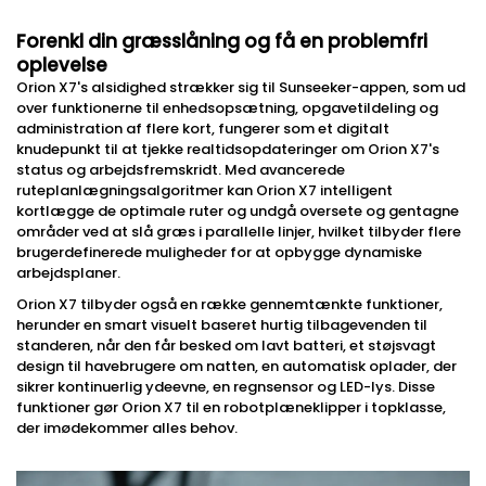
Forenkl din græsslåning og få en problemfri
oplevelse
Orion X7's alsidighed strækker sig til Sunseeker-appen, som ud
over funktionerne til enhedsopsætning, opgavetildeling og
administration af flere kort, fungerer som et digitalt
knudepunkt til at tjekke realtidsopdateringer om Orion X7's
status og arbejdsfremskridt. Med avancerede
ruteplanlægningsalgoritmer kan Orion X7 intelligent
kortlægge de optimale ruter og undgå oversete og gentagne
områder ved at slå græs i parallelle linjer, hvilket tilbyder flere
brugerdefinerede muligheder for at opbygge dynamiske
arbejdsplaner.
Orion X7 tilbyder også en række gennemtænkte funktioner,
herunder en smart visuelt baseret hurtig tilbagevenden til
standeren, når den får besked om lavt batteri, et støjsvagt
design til havebrugere om natten, en automatisk oplader, der
sikrer kontinuerlig ydeevne, en regnsensor og LED-lys. Disse
funktioner gør Orion X7 til en robotplæneklipper i topklasse,
der imødekommer alles behov.