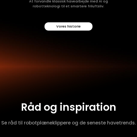
At forvandle klassisk havearbejde med AI og
robotteknologi til et smartere friluftsliv.
Vores historie
Råd og inspiration
Se råd til robotplæneklippere og de seneste havetrends.