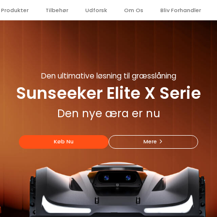
Produkter
Tilbehør
Udforsk
Om Os
Bliv Forhandler
Sunseeker Elite X4
Den ultimative løsning til græsslåning
Sunseeker Elite X Serie
Placer og kør
Den nye æra er nu
Køb Nu
Mere
Køb Nu
Mere