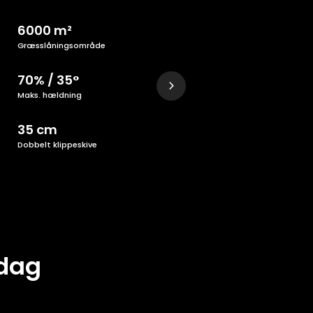
6000 m²
Græsslåningsområde
70% / 35°
Maks. hældning
35 cm
Dobbelt klippeskive
 dag