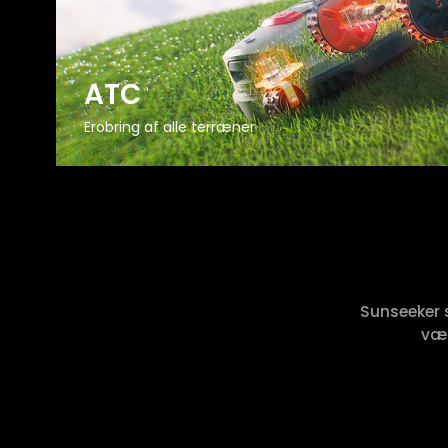
ATC
Erobring af alle terræner
Sunseeker 
vær