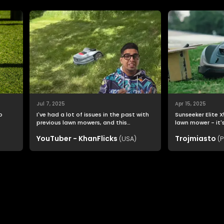
Jul 7, 2025
Apr 15, 2025
o
I've had a lot of issues in the past with
Sunseeker Elite X
previous lawn mowers, and this
lawn mower - it'
Sunseeker Elite X7 was far easier to
assistant that a
YouTuber - KhanFlicks
Trojmiasto
setup than I imagined.
(USA)
perfectly trimme
(