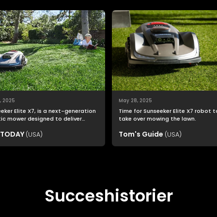
, 2025
May 28, 2025
eker Elite X7, is a next-generation
Time for Sunseeker Elite X7 robot t
ic mower designed to deliver
take over mowing the lawn.
top productivity with unmatched
 TODAY
Tom's Guide
ng precision and smart navigation.
(USA)
(USA)
Succeshistorier