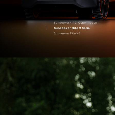
Sunseeker × F.C. Copenhagen
Sunseeker Elite X Serie
Sunseeker Elite X4