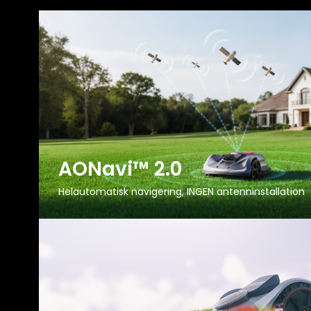
AONavi™ 2.0
Helautomatisk navigering, INGEN antenninstallation