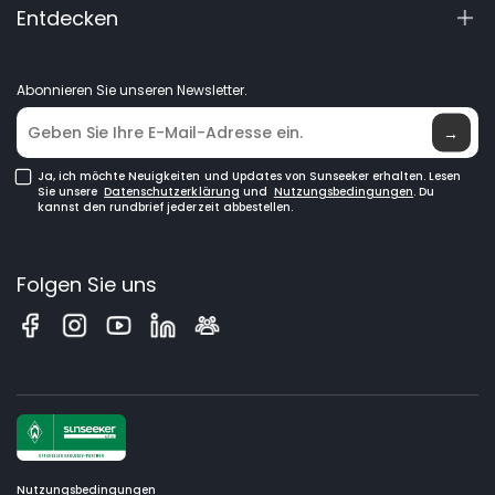
Entdecken
Zubehör
Handbücher & Videos
Elite Lab
Rasenmähroboter
Händler werden
Neuigkeiten
GPS-Rasenmähroboter
Abonnieren Sie unseren Newsletter.
Händlersuche
Rasenmähroboter für große Rasenflächen
→
Ja, ich möchte Neuigkeiten und Updates von Sunseeker erhalten. Lesen
Sie unsere
Datenschutzerklärung
und
Nutzungsbedingungen
. Du
kannst den rundbrief jederzeit abbestellen.
Folgen Sie uns
Nutzungsbedingungen