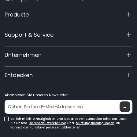
Produkte
X9 Series
Support & Service
X7 / X7 Plus Gen 2
X5 Gen 2
Support-Center
Unternehmen
X3 Gen 2
Garantie-Registrierung
60V Commercial
Produktanfrage
Über Uns
Entdecken
Zubehör
Handbücher & Videos
Elite Lab
Rasenmähroboter
Händler werden
Neuigkeiten
GPS-Rasenmähroboter
Abonnieren Sie unseren Newsletter.
Händlersuche
Rasenmähroboter für große Rasenflächen
→
Ja, ich möchte Neuigkeiten und Updates von Sunseeker erhalten. Lesen
Sie unsere
Datenschutzerklärung
und
Nutzungsbedingungen
. Du
kannst den rundbrief jederzeit abbestellen.