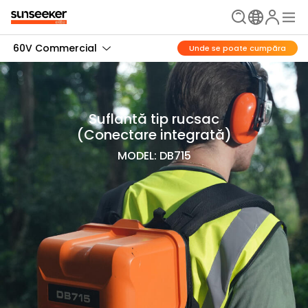
60V Commercial
Unde se poate cumpăra
Suflantă tip rucsac
(Conectare integrată)
MODEL: DB715