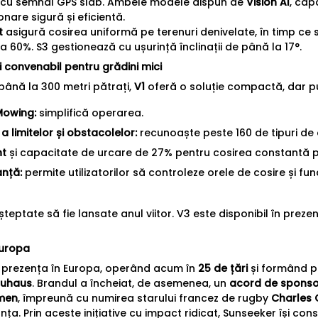
ne cu semnal GPS slab. Ambele modele dispun de
Vision AI
, cap
nare sigură și eficientă.
t
asigură cosirea uniformă pe terenuri denivelate, în timp ce 
 60%. S3 gestionează cu ușurință înclinații de până la 17°.
i convenabil pentru grădini mici
 până la 300 metri pătrați,
V1
oferă o soluție compactă, dar pu
Mowing:
simplifică operarea.
a limitelor și obstacolelor:
recunoaște peste 160 de tipuri de 
nt
și capacitate de urcare de 27% pentru cosirea constantă p
anță:
permite utilizatorilor să controleze orele de cosire și fun
teptate să fie lansate anul viitor. V3 este disponibil în prezent
Europa
id prezența în Europa, operând acum în
25 de țări
și formând p
uhaus
. Brandul a încheiat, de asemenea, un
acord de sponsor
emen
, împreună cu numirea starului francez de rugby
Charles 
anța. Prin aceste inițiative cu impact ridicat, Sunseeker își co