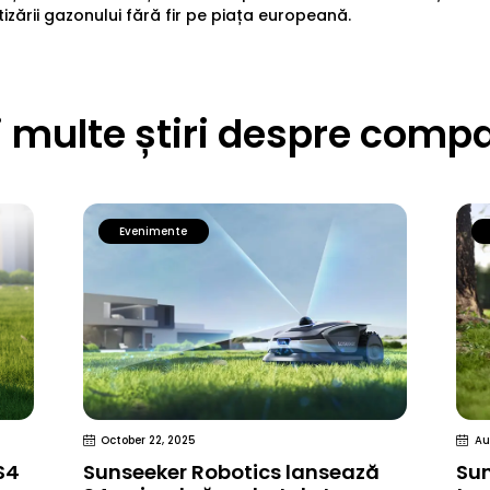
zării gazonului fără fir pe piața europeană.
 multe știri despre comp
Evenimente
October 22, 2025
Au
S4
Sunseeker Robotics lansează
Sun