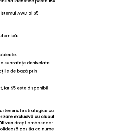
abil să identifice peste
150
sistemul AWD al S5
ternică:
obiecte.
e suprafețe denivelate.
cțiile de bază prin
, iar S5 este disponibil
arteneriate strategice cu
izare exclusivă cu clubul
Ollivon
drept ambasador
nsolidează poziția ca nume