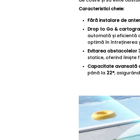
Caracteristici cheie:
Fără instalare de ante
Drop to Go & cartografi
automată și eficientă 
optimă în întreținerea 
Evitarea obstacolelor 
statice, oferind linișt
Capacitate avansată d
până la
22°
, asigurând