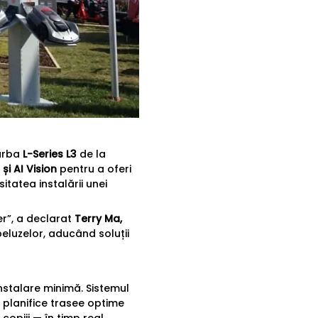
iarba
L-Series L3
de la
 și AI Vision
pentru a oferi
itatea instalării unei
ber”, a declarat
Terry Ma,
peluzelor, aducând soluții
nstalare minimă. Sistemul
 planifice trasee optime
opiii — în timp real.