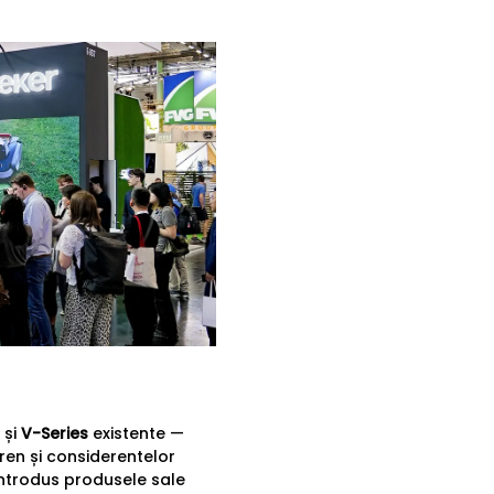
și
V-Series
existente —
eren și considerentelor
introdus produsele sale