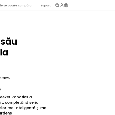
de se poate cumpăra
Suport
 său
la
fa 2025
ă
seeker Robotics a
i L, completând seria
lor mai inteligentă și mai
ardens