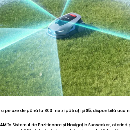
u peluze de până la 800 metri pătrați și
S5
, disponibilă acu
LAM
în Sistemul de Poziționare și Navigație Sunseeker, oferind p