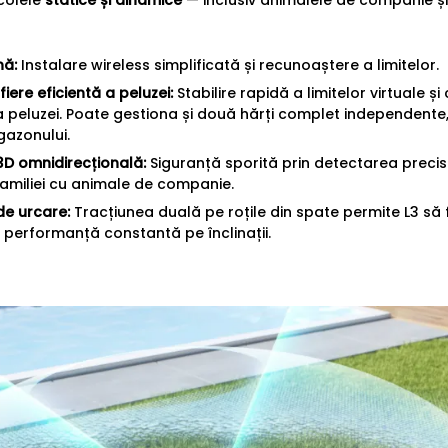
nă:
Instalare wireless simplificată și recunoaștere a limitelor.
ere eficientă a peluzei:
Stabilire rapidă a limitelor virtuale ș
a peluzei. Poate gestiona și două hărți complet independente,
gazonului.
3D omnidirecțională:
Siguranță sporită prin detectarea precis
e familiei cu animale de companie.
e urcare:
Tracțiunea duală pe roțile din spate permite L3 să
 performanță constantă pe înclinații.