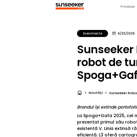
Produse
Evenimente
6/30/2025
Sunseeker 
robot de tu
Spoga+Gaf
Noutăți
Sunseeker Robo
Brandul își extinde portofol
La Spoga+Gafa 2025, cel ma
prezentat primul său robot 
existentă V. Linia extinsă 
eficientă. L3 oferă cartogr