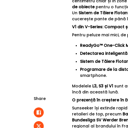
centimetru chiar și în zo
de obiecte
pentru o funcțio
Un
Sistem de Tăiere Flotan
cucerește pante de până la
V1 din V-Series: Compact ș
Pentru peluze mai mici, de
ReadyGo™ One-Click 
Detectarea inteligentă 
Sistem de Tăiere Flota
Programare de la dist
smartphone.
Modelele
L3, S3 și V1
sunt aș
încă din această lună.
Share
O prezență în creștere în 
Sunseeker își extinde rap
retaileri de top, precum
Ba
Bundesliga SV Werder Br
regional al brandului în Fr