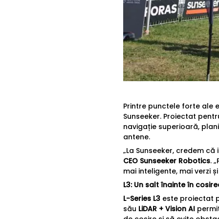
Printre punctele forte ale
Sunseeker. Proiectat pent
navigație superioară, plani
antene.
„La Sunseeker, credem că ino
CEO Sunseeker Robotics
. 
mai inteligente, mai verzi ș
L3: Un salt înainte în cosir
L-Series L3
este proiectat p
său
LiDAR + Vision AI
permit
de cosire și să evite obst