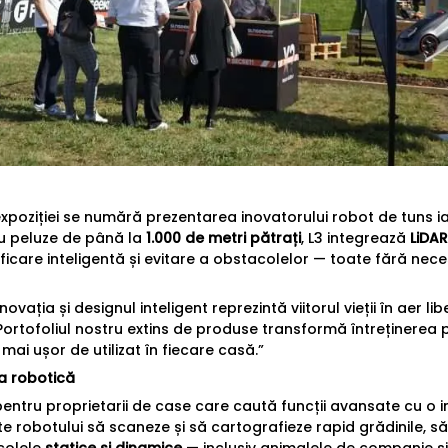
 expoziției se numără prezentarea inovatorului robot de tuns 
ru peluze de până la
1.000 de metri pătrați
, L3 integrează
LiDAR
ficare inteligentă și evitare a obstacolelor — toate fără neces
vația și designul inteligent reprezintă viitorul vieții în aer li
„Portofoliul nostru extins de produse transformă întreținerea 
i mai ușor de utilizat în fiecare casă.”
ea robotică
entru proprietarii de case care caută funcții avansate cu o i
e robotului să scaneze și să cartografieze rapid grădinile, să
acolele
statice și dinamice
— inclusiv animalele de companie și c