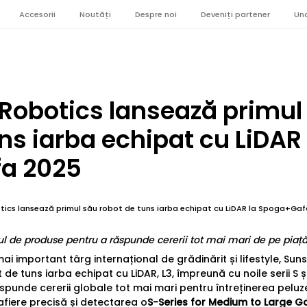
Accesorii
Noutăți
Despre noi
Deveniți partener
Un
Robotics lansează primul
ns iarba echipat cu LiDAR 
a 2025
tics lansează primul său robot de tuns iarba echipat cu LiDAR la Spoga+Ga
iul de produse pentru a răspunde cererii tot mai mari de pe piaț
i important târg internațional de grădinărit și lifestyle, Sun
de tuns iarba echipat cu LiDAR, L3, împreună cu noile serii S ș
răspunde cererii globale tot mai mari pentru întreținerea peluze
afiere precisă și detectarea o
S-Series for Medium to Large G