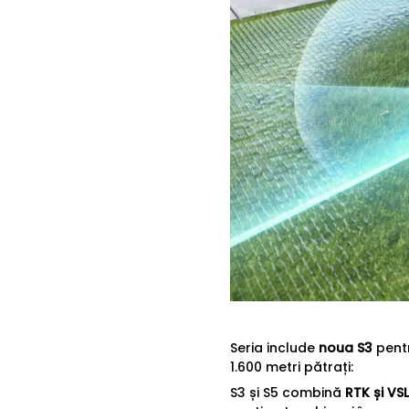
Seria include
noua S3
pentr
1.600 metri pătrați:
S3 și S5 combină
RTK și VS