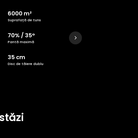
6000 m²
Suprafață de tuns
70% / 35°
Pantă maximă
35 cm
Disc de tăiere dublu
stăzi