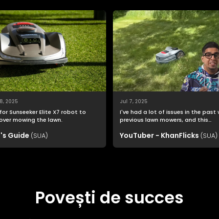
8, 2025
Jul 7, 2025
for Sunseeker Elite X7 robot to
I've had a lot of issues in the past
over mowing the lawn.
previous lawn mowers, and this
Sunseeker Elite X7 was far easier t
's Guide
YouTuber - KhanFlicks
(SUA)
setup than I imagined.
(SUA)
Povești de succes