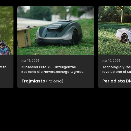
Apr 15, 2025
Apr 10, 2025
 with
Sunseeker Elite X5 - Inteligentne
Tecnología y Co
Koszenie dla Nowoczesnego Ogrodu
revoluciona el Su
o
cuidado del jard
Trojmiasto
Periodista Di
(Polonia)