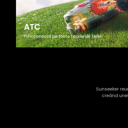
ATC
FUncționează pe toate tipurile de teren
Sunseeker reun
creând unel