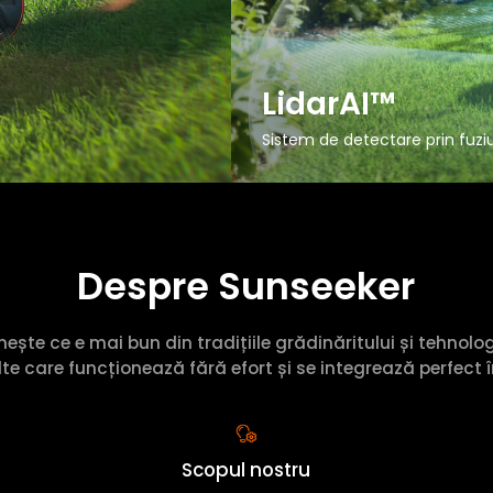
LidarAI™
Sistem de detectare prin fuzi
Despre Sunseeker
ește ce e mai bun din tradițiile grădinăritului și tehnolog
te care funcționează fără efort și se integrează perfect î
Scopul nostru