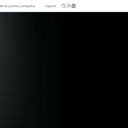
de se poate cumpăra
Suport