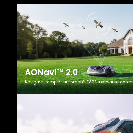
AONavi™ 2.0
Navigare complet automată, FĂRĂ instalarea anten