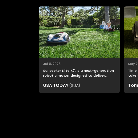
Jul 8, 2025
May 2
Sunseeker Elite X7, is a next-generation
Time 
robotic mower designed to deliver
take 
nonstop productivity with unmatched
USA TODAY
Tom
(SUA)
cutting precision and smart navigation.