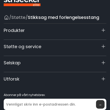
/
Støtte
/
Stikksag med forlengelsesstang
Produkter
X7 / X7 Plus Gen 2
Støtte og service
X5 Gen 2
X5 Gen 2
Støttesenter
Selskap
60V Kommersiell
Garantiregistrering
Tilbehør
Produktforespørsel
Om oss
Utforsk
Manualer og Videoer
Elite Lab
Bli forhandler
Nyheter
Abonner på vårt nyhetsbrev.
Hvor du kan kjøpe
→