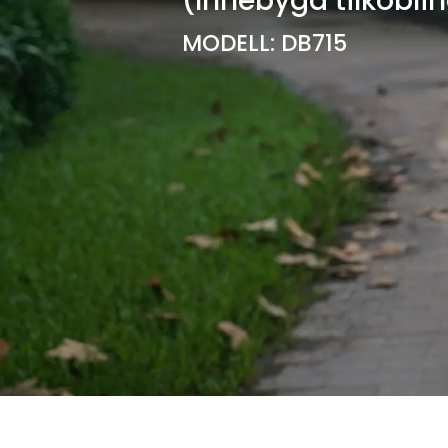
(Innebygd tilkobli
MODELL: DB715