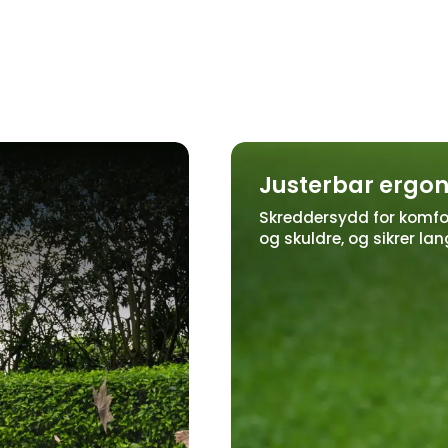
Justerbar ergon
Skreddersydd for komfor
og skuldre, og sikrer la