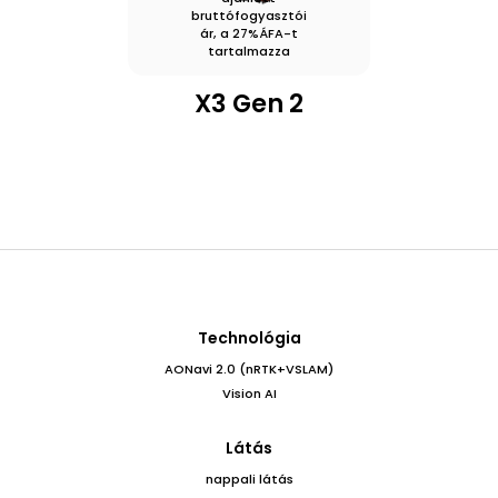
bruttófogyasztói
ár, a 27%ÁFA-t
tartalmazza
X3 Gen 2
Technológia
AONavi 2.0 (nRTK+VSLAM)
Vision AI
Látás
nappali látás