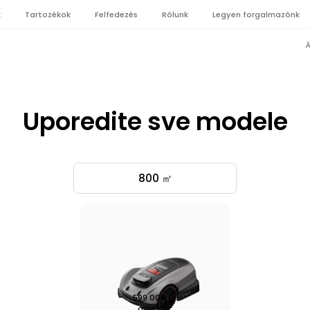
k
Tartozékok
Felfedezés
Rólunk
Legyen forgalmazónk
Á
Uporedite sve modele
800 ㎡
599 000 Ft
ajánlott