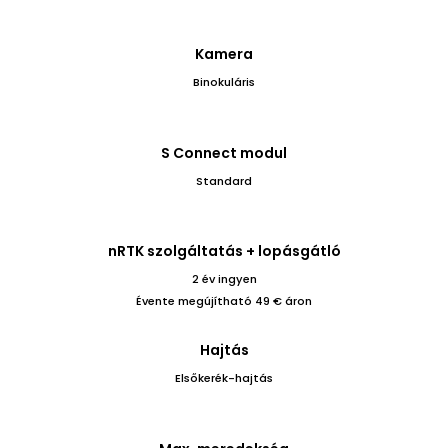
Kamera
Binokuláris
S Connect modul
Standard
nRTK szolgáltatás + lopásgátló
2 év ingyen
Évente megújítható 49 € áron
Hajtás
Elsőkerék-hajtás