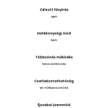
Célzott fűnyírás
Igen
Hatékonysági mód
Nem
Többzónás működés
Nincs korlátozás
Csatlakoztathatóság
Wi-Fi/Bluetooth/4G
Éjszakai üzemmód