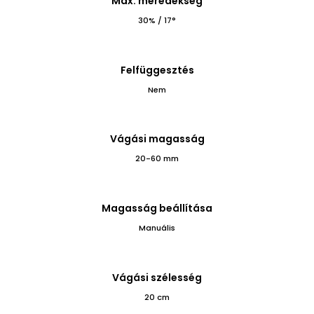
Max. meredekség
30% / 17°
Felfüggesztés
Nem
Vágási magasság
20-60 mm
Magasság beállítása
Manuális
Vágási szélesség
20 cm