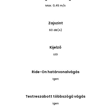
Max. 0,45 m/s
Zajszint
60 dB(A)
Kijelző
LED
Ride-On határvonalvágás
Igen
Testreszabott többszögű vágás
Igen