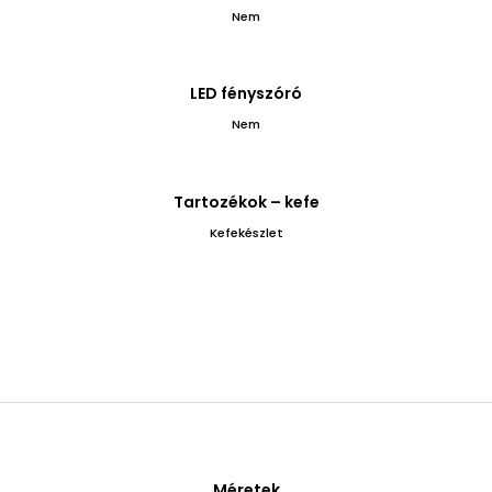
Nem
LED fényszóró
Nem
Tartozékok – kefe
Kefekészlet
Méretek