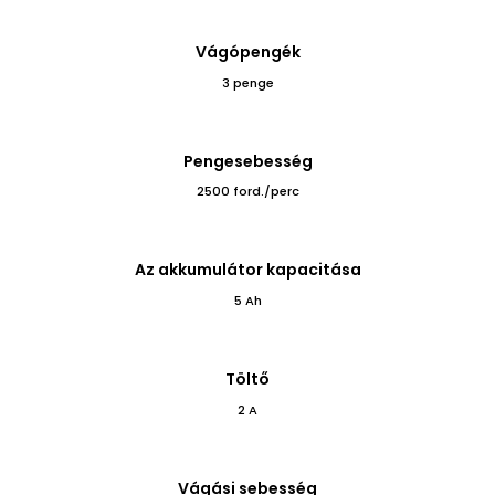
Vágópengék
3 penge
Pengesebesség
2500 ford./perc
Az akkumulátor kapacitása
5 Ah
Töltő
2 A
Vágási sebesség