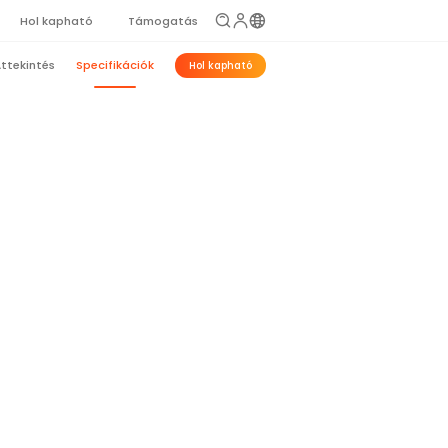
Hol kapható
Támogatás
ttekintés
Specifikációk
Hol kapható