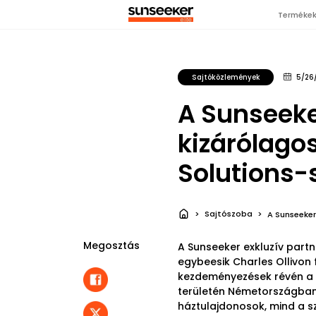
Terméke
Sajtóközlemények
5/26
A Sunseeke
kizárólago
Solutions-s
Sajtószoba
A Sunseeker
Megosztás
A Sunseeker exkluzív part
egybeesik Charles Ollivon
kezdeményezések révén a S
területén Németországban
háztulajdonosok, mind a 