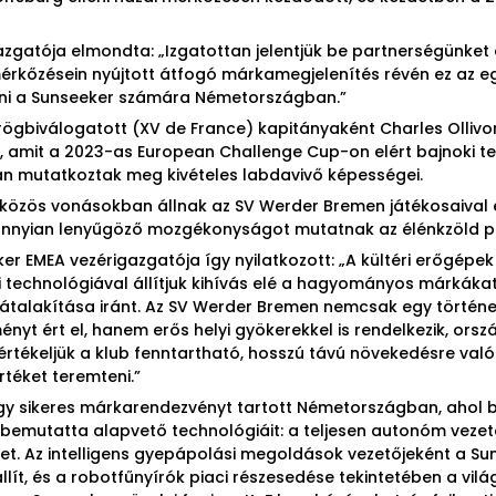
gazgatója elmondta: „Izgatottan jelentjük be partnerségünket 
érkőzésein nyújtott átfogó márkamegjelenítés révén ez az 
ni a Sunseeker számára Németországban.”
 rögbiválogatott (XV de France) kapitányaként Charles Olliv
k, amit a 2023-as European Challenge Cup-on elért bajnoki tel
yán mutatkoztak meg kivételes labdavivő képességei.
 közös vonásokban állnak az SV Werder Bremen játékosaival és
dannyian lenyűgöző mozgékonyságot mutatnak az élénkzöld p
er EMEA vezérigazgatója így nyilatkozott: „A kültéri erőgépe
 technológiával állítjuk kihívás elé a hagyományos márkákat,
 átalakítása iránt. Az SV Werder Bremen nemcsak egy történ
nyt ért el, hanem erős helyi gyökerekkel is rendelkezik, ors
tékeljük a klub fenntartható, hosszú távú növekedésre való
rtéket teremteni.”
egy sikeres márkarendezvényt tartott Németországban, ahol b
 bemutatta alapvető technológiáit: a teljesen autonóm vezet
et. Az intelligens gyepápolási megoldások vezetőjeként a Su
állít, és a robotfűnyírók piaci részesedése tekintetében a vi