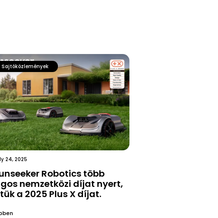
Sajtóközlemények
ly 24, 2025
unseeker Robotics több
gos nemzetközi díjat nyert,
tük a 2025 Plus X díjat.
bben