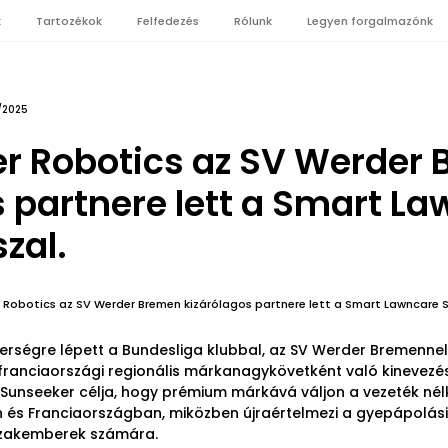
k
Tartozékok
Felfedezés
Rólunk
Legyen forgalmazónk
/2025
r Robotics az SV Werder
s partnere lett a Smart L
zal.
 Robotics az SV Werder Bremen kizárólagos partnere lett a Smart Lawncare S
nerségre lépett a Bundesliga klubbal, az SV Werder Bremenne
 franciaországi regionális márkanagykövetként való kinevezés
unseeker célja, hogy prémium márkává váljon a vezeték nélk
 és Franciaországban, miközben újraértelmezi a gyepápolá
szakemberek számára.