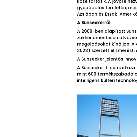
közé tartozik. A jövőre néz
gyepápolás területén, meg
Ázsiában és Észak-Amerik
A Sunseekerről
A 2009-ben alapított Sunse
zökkenőmentesen ötvözve 
megoldásokat kínáljon. A v
2023) szerzett elismerést,
A Sunseeker jelentős innová
A Sunseeker 11 nemzetközi 
mint 600 termékszabadalom
intelligens kültéri technol