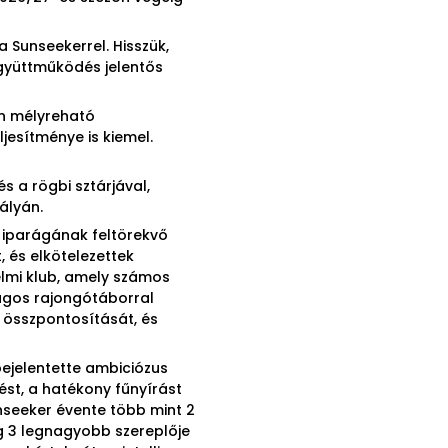
a Sunseekerrel. Hisszük,
együttműködés jelentős
on mélyreható
jesítménye is kiemel.
 a rögbi sztárjával,
ályán.
k iparágának feltörekvő
 és elkötelezettek
elmi klub, amely számos
zágos rajongótáborral
 összpontosítását, és
ejelentette ambiciózus
ést, a hatékony fűnyírást
nseeker évente több mint 2
lág 3 legnagyobb szereplője