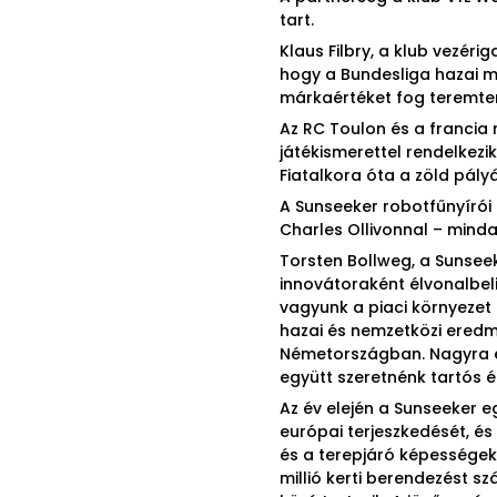
tart.
Klaus Filbry, a klub vezéri
hogy a Bundesliga hazai m
márkaértéket fog teremte
Az RC Toulon és a francia
játékismerettel rendelkezi
Fiatalkora óta a zöld pál
A Sunseeker robotfűnyírói
Charles Ollivonnal – min
Torsten Bollweg, a Sunseek
innovátoraként élvonalbeli
vagyunk a piaci környezet
hazai és nemzetközi eredmé
Németországban. Nagyra ér
együtt szeretnénk tartós é
Az év elején a Sunseeker 
európai terjeszkedését, és
és a terepjáró képességek
millió kerti berendezést sz