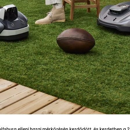
olfsburg elleni hazai mérkőzésén kezdődött, és kezdetben a 