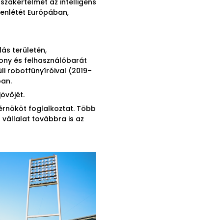
 szakértelmét az intelligens
lenlétét Európában,
ás területén,
ny és felhasználóbarát
li robotfűnyíróival (2019–
ban.
övőjét.
mérnököt foglalkoztat. Több
vállalat továbbra is az