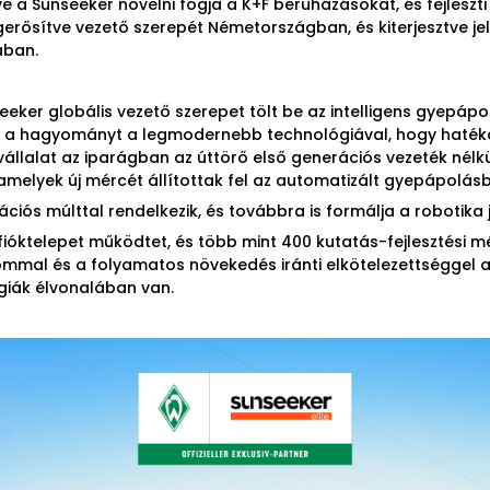
ve a Sunseeker növelni fogja a K+F beruházásokat, és fejleszti
erősítve vezető szerepét Németországban, és kiterjesztve je
ában.
eker globális vezető szerepet tölt be az intelligens gyepápol
a hagyományt a legmodernebb technológiával, hogy hatéko
állalat az iparágban az úttörő első generációs vezeték nélkü
 amelyek új mércét állítottak fel az automatizált gyepápolás
ciós múlttal rendelkezik, és továbbra is formálja a robotika j
fióktelepet működtet, és több mint 400 kutatás-fejlesztési 
mal és a folyamatos növekedés iránti elkötelezettséggel a 
ógiák élvonalában van.