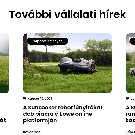
További vállalati hírek
Sajtóközlemények
August 19, 2025
Ju
A Sunseeker robotfűnyírókat
A S
dob ​​piacra a Lowe online
ran
ját
platformján
köz
Bővebben
Bőve