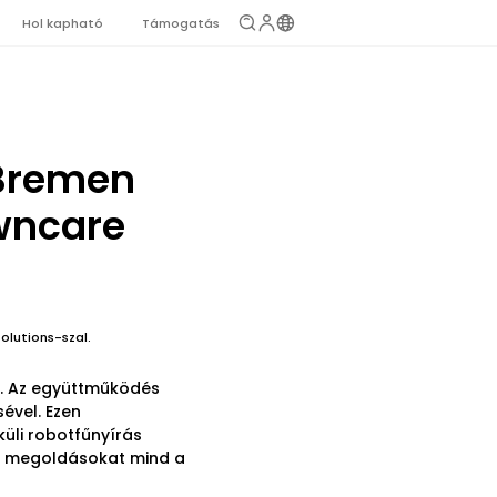
Hol kapható
Támogatás
 Bremen
awncare
olutions-szal.
l. Az együttműködés
ével. Ezen
üli robotfűnyírás
si megoldásokat mind a