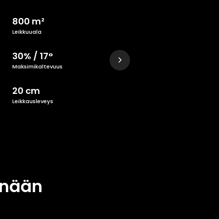
800 m²
Leikkuuala
30% / 17°
Maksimikaltevuus
20 cm
Leikkausleveys
änään