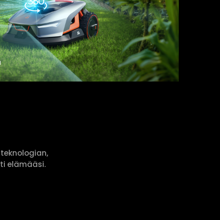
ä
teknologian,
sti elämääsi.