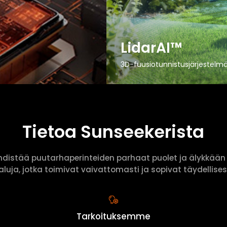
LidarAI™
3D-fuusiotunnistusjärjestelm
Tietoa Sunseekerista
hdistää puutarhaperinteiden parhaat puolet ja älykkään 
luja, jotka toimivat vaivattomasti ja sopivat täydellise
Tarkoituksemme