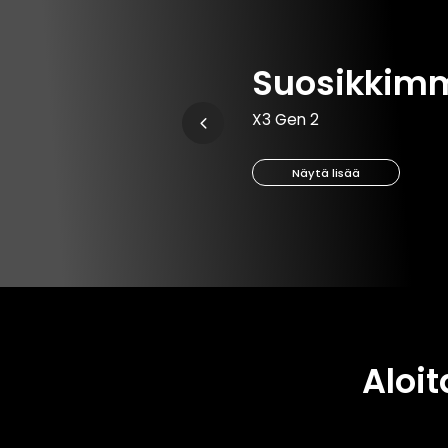
Suosikkim
X3 Gen 2
Näytä lisää
Aloi