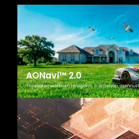
AONavi™ 2.0
Täysautomaattinen navigointi, EI antennin asennus