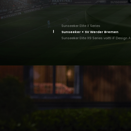
Sunseeker Elite X9 Series voitti iF Desig
X4 voittaa Saksan innovaatiopalkinno
Sunseeker Elite X3 Gen 2