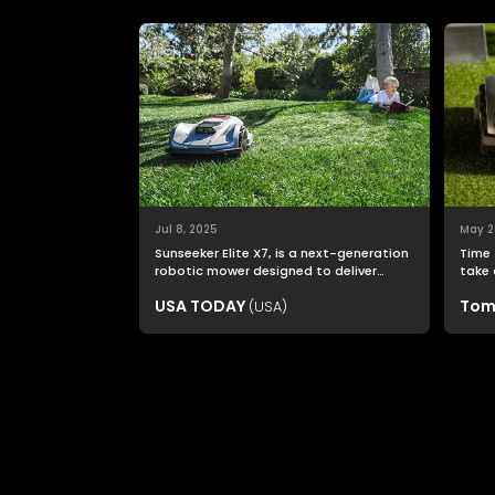
Jul 8, 2025
May 2
Sunseeker Elite X7, is a next-generation
Time 
robotic mower designed to deliver
take 
nonstop productivity with unmatched
USA TODAY
Tom
(USA)
cutting precision and smart navigation.