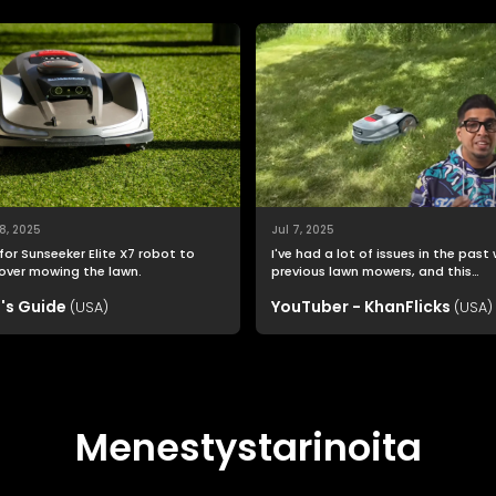
8, 2025
Jul 7, 2025
for Sunseeker Elite X7 robot to
I've had a lot of issues in the past
over mowing the lawn.
previous lawn mowers, and this
Sunseeker Elite X7 was far easier t
's Guide
YouTuber - KhanFlicks
(USA)
setup than I imagined.
(USA)
Menestystarinoita