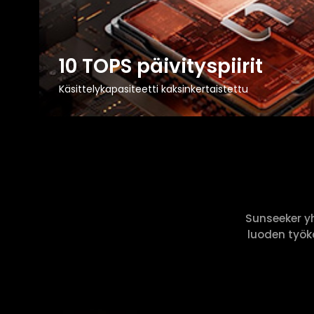
10 TOPS päivityspiirit
Käsittelykapasiteetti kaksinkertaistettu
Sunseeker y
luoden työka