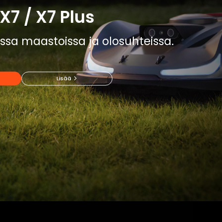
X7 / X7 Plus
kissa maastoissa ja olosuhteissa.
Lisää