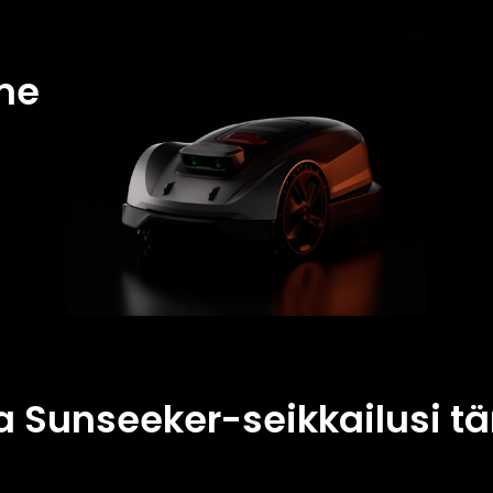
me
ta Sunseeker-seikkailusi t