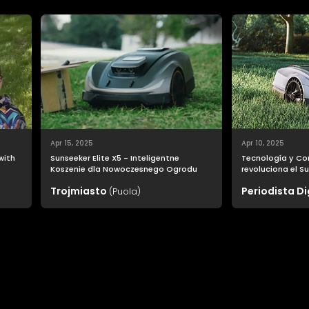
Apr 15, 2025
Apr 10, 2025
 with
Sunseeker Elite X5 - Inteligentne
Tecnología y Co
Koszenie dla Nowoczesnego Ogrodu
revoluciona el Su
o
cuidado del jard
Trojmiasto
Periodista Di
(Puola)