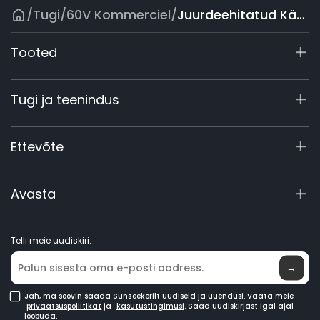
/
Tugi
/
60V Kommerciel
/
Juurdeehitatud Käepidemega Põõsalõikur
Tooted
X9 seeria
Tugi ja teenindus
X4
X3 Gen 2
Tugikeskus
Ettevõte
60V tööstuslikud
Garantii registreerimine
Lisavarustus
Toote päring
Meist
Avasta
Juhendid ja videod
Elite Labor
Hakka edasimüüjaks
Uudised
Telli meie uudiskiri.
Kus osta
→
Jah, ma soovin saada Sunseekerilt uudiseid ja uuendusi. Vaata meie
privaatsuspoliitikat
ja
kasutustingimusi
. Saad uudiskirjast igal ajal
loobuda.