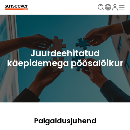
Juurdeehitatud
käepidemega põõsalõikur
Paigaldusjuhend