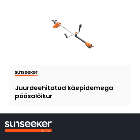
Juurdeehitatud käepidemega
põõsalõikur