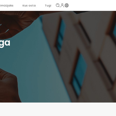
imüüjaks
Kus osta
Tugi
ga