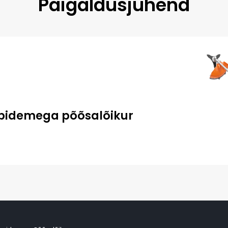
Paigaldusjuhend
pidemega põõsalõikur