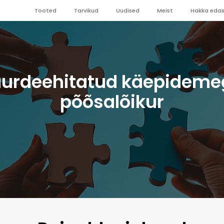
Tooted
Tarvikud
Uudised
Meist
Hakka edas
uurdeehitatud käepideme
põõsalõikur