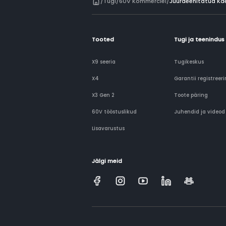
/
Tugi
/
60V Kommerciel
/
Juurdeehitatud Kä
Tooted
Tugi ja teenindus
X9 seeria
Tugikeskus
X4
Garantii registreer
X3 Gen 2
Toote päring
60V tööstuslikud
Juhendid ja videod
Lisavarustus
Jälgi meid