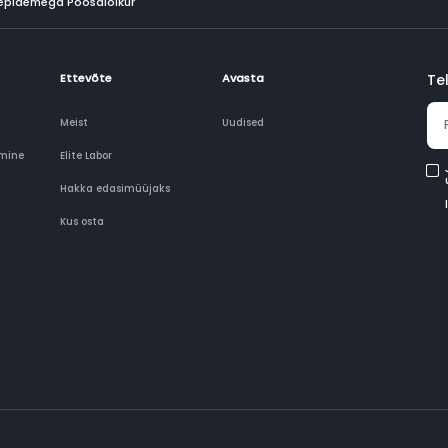
epidemega Põõsalõikur
Ettevõte
Avasta
Tel
Meist
Uudised
imine
Elite Labor
Hakka edasimüüjaks
Kus osta