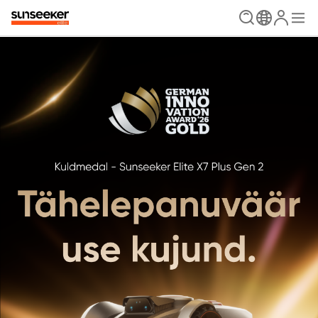
Sunseeker Elite X3 Gen 2
Sunseeker Elite X4
Juhtmevaba, antennita, muretu
Položit a jet
Osta kohe
Rohkem