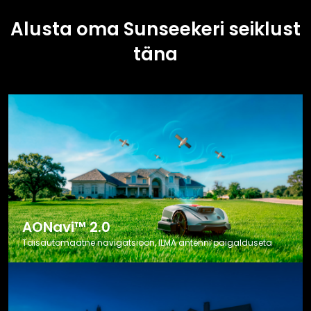
Alusta oma Sunseekeri seiklust
täna
AONavi™ 2.0
Täisautomaatne navigatsioon, ILMA antenni paigalduseta