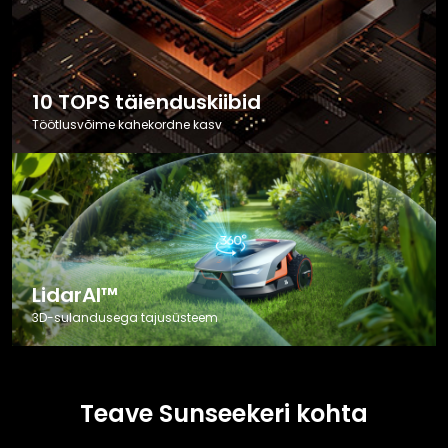
10 TOPS täienduskiibid
Töötlusvõime kahekordne kasv
LidarAI™
3D-sulandusega tajusüsteem
Teave Sunseekeri kohta