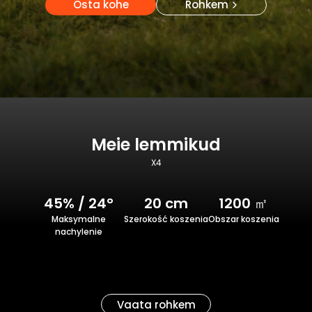
Osta kohe
Rohkem
Meie lemmikud
X4
45% / 24°
20 cm
1200 ㎡
Maksymalne
Szerokość koszenia
Obszar koszenia
nachylenie
Vaata rohkem