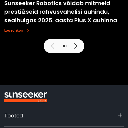
Sunseeker Robotics võidab mitmeid
prestiižseid rahvusvahelisi auhindu,
sealhulgas 2025. aasta Plus X auhinna
Loe rohkem
Loe rohkem
Tooted
X9 seeria