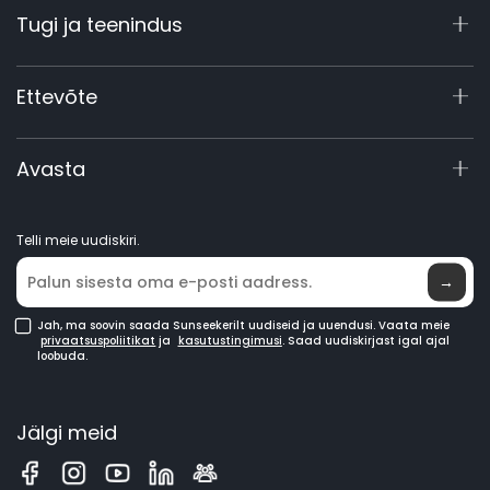
Tugi ja teenindus
X4
X3 Gen 2
Tugikeskus
Ettevõte
60V tööstuslikud
Garantii registreerimine
Lisavarustus
Toote päring
Meist
Avasta
Juhendid ja videod
Elite Labor
Hakka edasimüüjaks
Uudised
Telli meie uudiskiri.
Kus osta
→
Jah, ma soovin saada Sunseekerilt uudiseid ja uuendusi. Vaata meie
privaatsuspoliitikat
ja
kasutustingimusi
. Saad uudiskirjast igal ajal
loobuda.
Jälgi meid