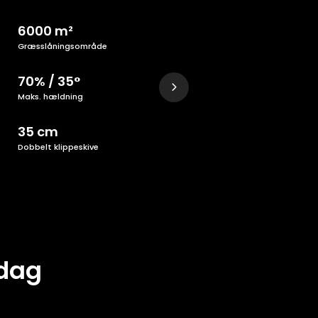
6000 m²
Græsslåningsområde
70% / 35°
Maks. hældning
35 cm
Dobbelt klippeskive
 dag