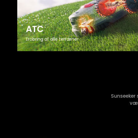
ATC
Erobring af alle terræner
Sunseeker 
vær