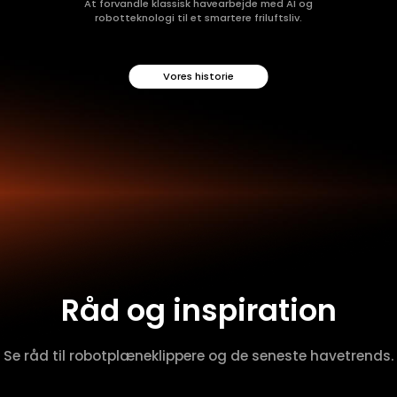
At forvandle klassisk havearbejde med AI og
robotteknologi til et smartere friluftsliv.
Vores historie
Råd og inspiration
Se råd til robotplæneklippere og de seneste havetrends.