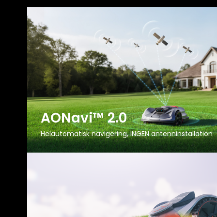
AONavi™ 2.0
Helautomatisk navigering, INGEN antenninstallation