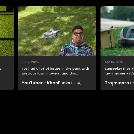
Jul 7, 2025
Apr 15, 2025
o
I've had a lot of issues in the past with
Sunseeker Elite X
previous lawn mowers, and this
lawn mower - it'
Sunseeker Elite X7 was far easier to
assistant that a
YouTuber - KhanFlicks
Trojmiasto
setup than I imagined.
(USA)
perfectly trimme
(