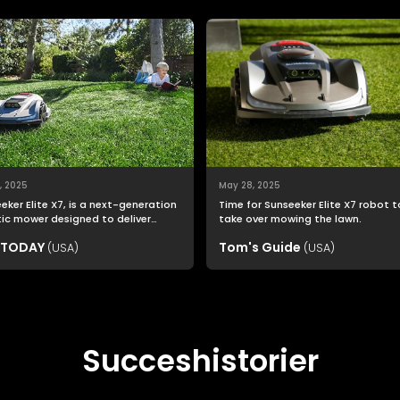
, 2025
May 28, 2025
eker Elite X7, is a next-generation
Time for Sunseeker Elite X7 robot t
ic mower designed to deliver
take over mowing the lawn.
top productivity with unmatched
 TODAY
Tom's Guide
ng precision and smart navigation.
(USA)
(USA)
Succeshistorier