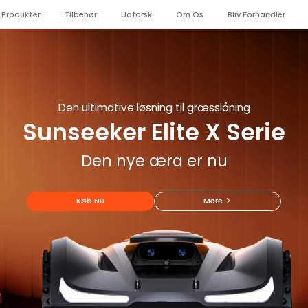
Produkter
Tilbehør
Udforsk
Om Os
Bliv Forhandler
Sunseeker Elite X4
Den ultimative løsning til græsslåning
Sunseeker Elite X Serie
Placer og kør
Den nye æra er nu
Køb Nu
Mere
Køb Nu
Mere