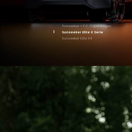
Sunseeker × F.C. Copenhagen
Sunseeker Elite X Serie
Sunseeker Elite X4