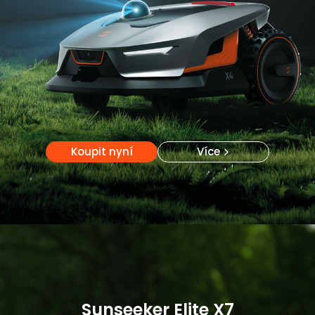
Koupit nyní
Koupit nyní
Více
Více
Sunseeker Elite X7