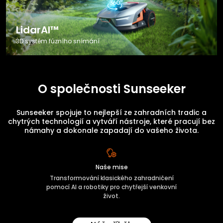
LidarAI™
3D systém fúzního snímání
O společnosti Sunseeker
Sunseeker spojuje to nejlepší ze zahradních tradic a
chytrých technologií a vytváří nástroje, které pracují bez
námahy a dokonale zapadají do vašeho života.
Naše mise
Transformování klasického zahradničení
pomocí AI a robotiky pro chytřejší venkovní
život.