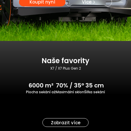
Koupit nyní
Více
Naše favority
X7 / X7 Plus Gen 2
6000 m²
70% / 35°
35 cm
Plocha sekání až
Maximální sklon
Šířka sekání
Zobrazit více