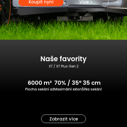
Koupit nyní
Více
Naše favority
X7 / X7 Plus Gen 2
6000 m²
70% / 35°
35 cm
Plocha sekání až
Maximální sklon
Šířka sekání
Zobrazit více