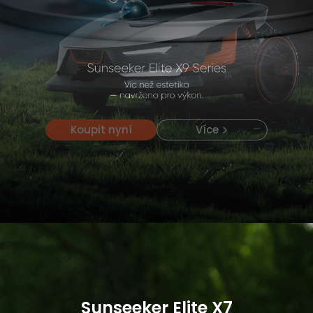
Koupit nyní
Koupit nyní
Více
Více
Sunseeker Elite X7