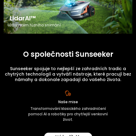
LidarAI™
3D systém fúzního snímání
O společnosti Sunseeker
Sunseeker spojuje to nejlepší ze zahradních tradic a
chytrých technologií a vytváří nástroje, které pracují bez
námahy a dokonale zapadají do vašeho života.
Naše mise
Transformování klasického zahradničení
pomocí AI a robotiky pro chytřejší venkovní
život.