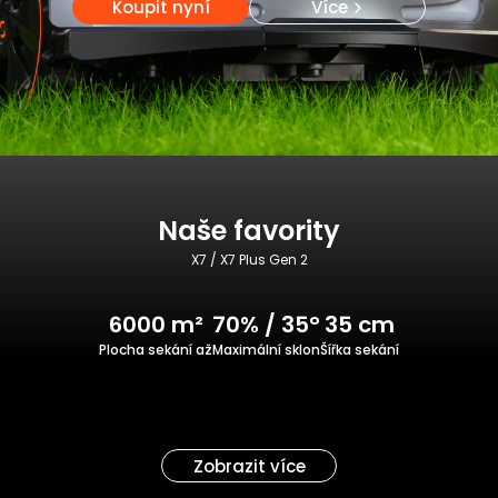
Koupit nyní
Více
Naše favority
X7 / X7 Plus Gen 2
6000 m²
70% / 35°
35 cm
Plocha sekání až
Maximální sklon
Šířka sekání
Zobrazit více