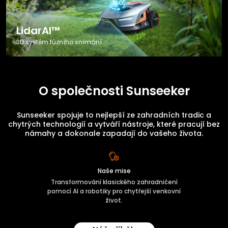
LidarAI™
3D systém fúzního snímání
O společnosti Sunseeker
Sunseeker spojuje to nejlepší ze zahradních tradic a
chytrých technologií a vytváří nástroje, které pracují bez
námahy a dokonale zapadají do vašeho života.
Naše mise
Transformování klasického zahradničení
pomocí AI a robotiky pro chytřejší venkovní
život.