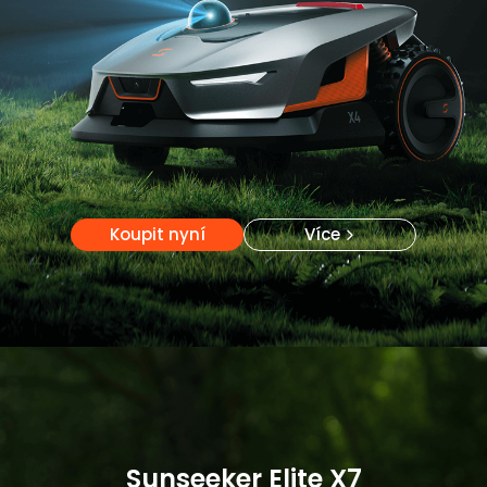
Koupit nyní
Koupit nyní
Více
Více
Sunseeker Elite X7