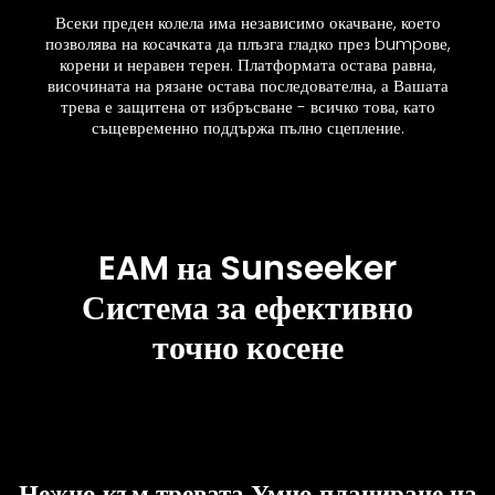
Всеки преден колела има независимо окачване, което
позволява на косачката да плъзга гладко през bumpове,
корени и неравен терен. Платформата остава равна,
височината на рязане остава последователна, а Вашата
трева е защитена от избръсване - всичко това, като
същевременно поддържа пълно сцепление.
EAM на Sunseeker
Система за ефективно
точно косене
Нежно към тревата Умно планиране на