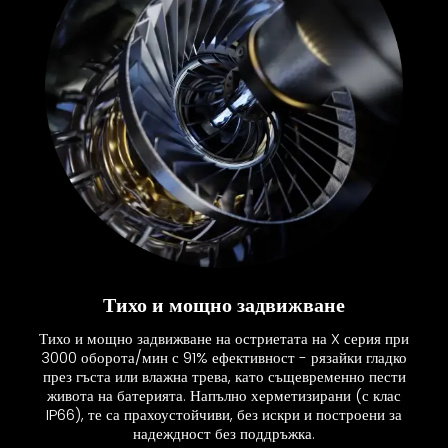
Тихо и мощно задвижване
Тихо и мощно задвижване на остриетата на X серия при
3000 оборота/мин с 91% ефективност - рязайки гладко
през гъста или влажна трева, като същевременно пести
живота на батерията. Напълно херметизирани (с клас
IP66), те са прахоустойчиви, без искри и построени за
надеждност без поддръжка.