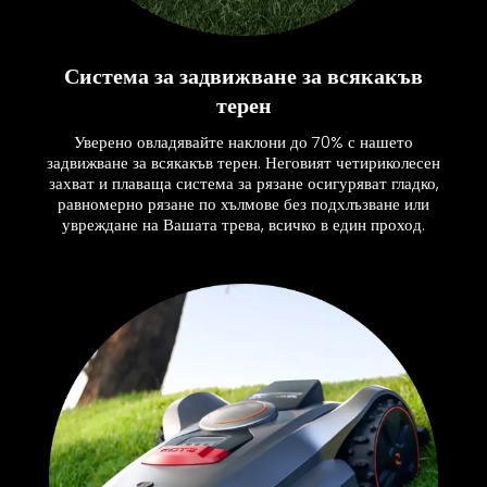
Система за задвижване за всякакъв
терен
Уверено овладявайте наклони до 70% с нашето
задвижване за всякакъв терен. Неговият четириколесен
захват и плаваща система за рязане осигуряват гладко,
равномерно рязане по хълмове без подхлъзване или
увреждане на Вашата трева, всичко в един проход.