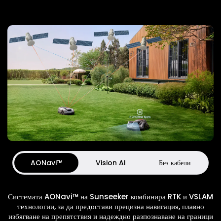
AONavi™
Vision AI
Без кабели
Системата AONavi™ на Sunseeker комбинира RTK и VSLAM
технологии, за да предостави прецизна навигация, плавно
избягване на препятствия и надеждно разпознаване на граници