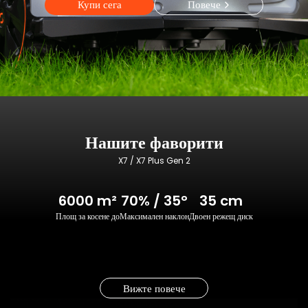
Купи сега
Повече
Нашите фаворити
X7 / X7 Plus Gen 2
6000 m²
70% / 35°
35 cm
Площ за косене до
Максимален наклон
Двоен режещ диск
Вижте повече