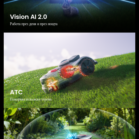
Vision AI 2.0
Работа през деня и през нощта
ATC
Покорява всякакви терени