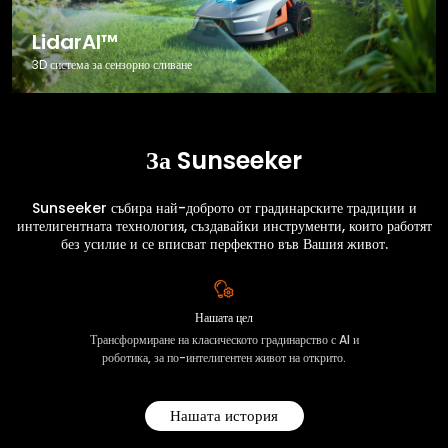
LidarAI™
3D система за сензорно сливане
За Sunseeker
Sunseeker събира най-доброто от градинарските традиции и
интелигентната технология, създавайки инструменти, които работят
без усилие и се вписват перфектно във Вашия живот.
Нашата цел
Трансформиране на класическото градинарство с AI и
роботика, за по-интелигентен живот на открито.
Нашата история