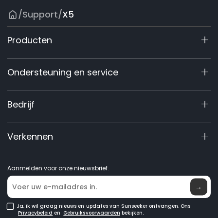
/
Support
/
X5
Producten
X7 / X7 Plus Gen 2
Ondersteuning en service
X9 Serie
X5 Gen 2
Ondersteuningscentrum
Bedrijf
X3 Gen 2
Garantieregistratie
Accessoires
Vraag over product
Over ons
Verkennen
GPS robotmaaiers
Handleidingen en video's
Elite Lab
Dealer worden
Nieuws
Aanmelden voor onze nieuwsbrief.
Waar te koop
→
Ja, ik wil graag nieuws en updates van Sunseeker ontvangen. Ons
Privacybeleid
en
Gebruiksvoorwaarden
bekijken.