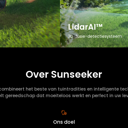
LidarAI™
3D-fusie-detectiesysteem
Over Sunseeker
ombineert het beste van tuintradities en intelligente te
lt gereedschap dat moeiteloos werkt en perfect in uw le
Ons doel