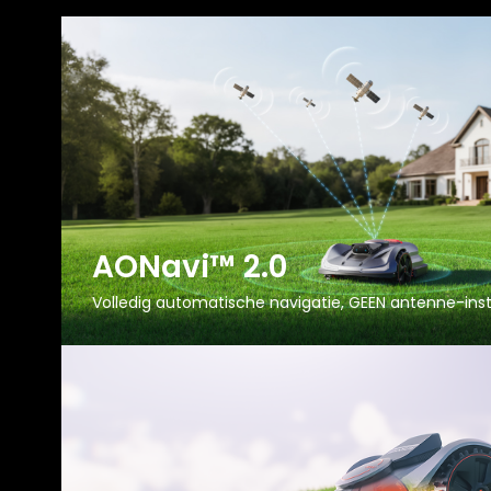
AONavi™ 2.0
Volledig automatische navigatie, GEEN antenne-inst