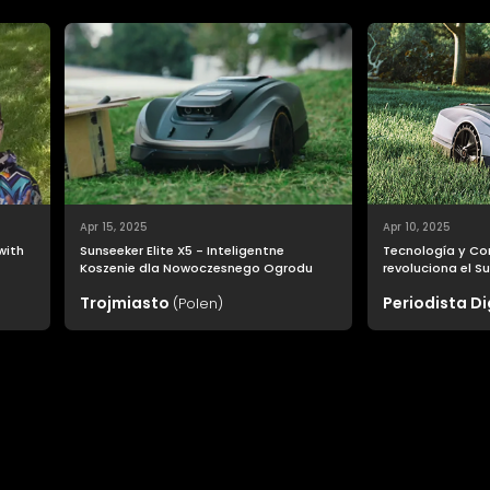
Apr 15, 2025
Apr 10, 2025
 with
Sunseeker Elite X5 - Inteligentne
Tecnología y Co
Koszenie dla Nowoczesnego Ogrodu
revoluciona el Su
o
cuidado del jard
Trojmiasto
Periodista Di
(Polen)