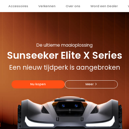
Accessoires
Verkennen
Over ons
Word een Dealer
Sunseeker Elite X4
Sunseeker Elite X4
De ultieme maaioplossing
Sunseeker Elite X Series
Direct aan de slag
Direct aan de slag
Een nieuw tijdperk is aangebroken
Nu kopen
Nu kopen
Meer
Meer
Nu kopen
Meer