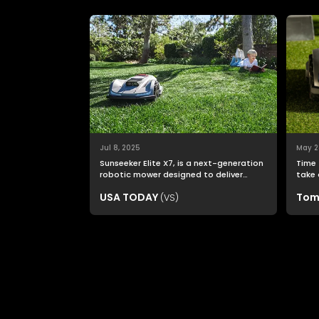
Jul 8, 2025
May 2
Sunseeker Elite X7, is a next-generation
Time 
robotic mower designed to deliver
take 
nonstop productivity with unmatched
USA TODAY
Tom
(VS)
cutting precision and smart navigation.