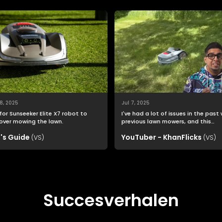
8, 2025
Jul 7, 2025
for Sunseeker Elite X7 robot to
I've had a lot of issues in the past
over mowing the lawn.
previous lawn mowers, and this
Sunseeker Elite X7 was far easier t
's Guide
YouTuber - KhanFlicks
(VS)
setup than I imagined.
(VS)
Succesverhalen