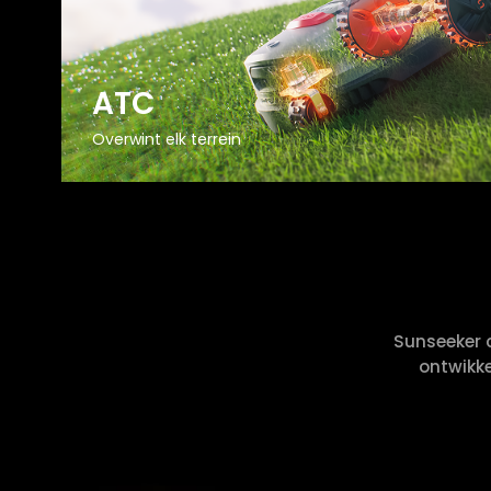
ATC
Overwint elk terrein
Sunseeker c
ontwikke